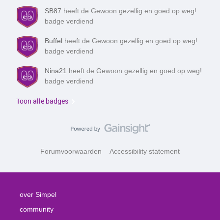
SB87
heeft de Gewoon gezellig en goed op weg!
badge verdiend
Buffel
heeft de Gewoon gezellig en goed op weg!
badge verdiend
Nina21
heeft de Gewoon gezellig en goed op weg!
badge verdiend
Toon alle badges
Forumvoorwaarden
Accessibility statement
over Simpel
community