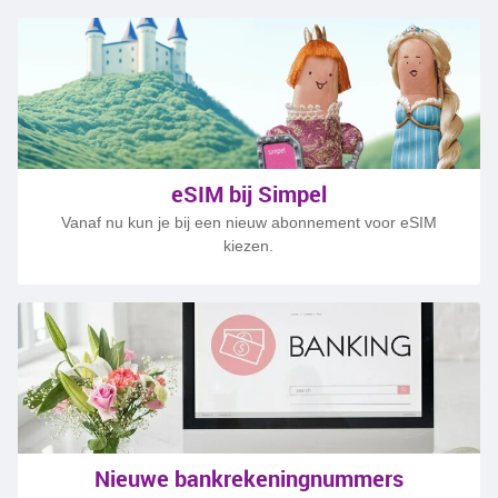
Vind antwoorden op je vragen
Blijf op de hoogte van nieuwe topics
Stel vragen en help anderen
eSIM bij Simpel
Vanaf nu kun je bij een nieuw abonnement voor eSIM
Stel je vraag
kiezen.
Nieuwe bankrekeningnummers