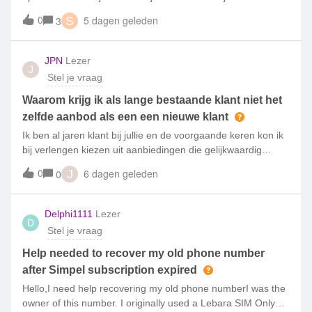
aanpassen (bellen, sms en data) dat de prijzen bijna gelijk
0
5 dagen geleden
3
S
blijven.Vroeger, een paar jaar geleden was de prijsopbouw
veel logische
JPN
Lezer
J
Stel je vraag
Waarom krijg ik als lange bestaande klant niet het
zelfde aanbod als een een nieuwe klant
Ik ben al jaren klant bij jullie en de voorgaande keren kon ik
bij verlengen kiezen uit aanbiedingen die gelijkwaardig
waren als nieuwe klanten.Nu krijg ik een aanbod van 2
0
6 dagen geleden
0
J
maanden gratis terwijl nieuwe klanten maar liefst een
aanbieding krijgen van
Delphi1111
Lezer
D
Stel je vraag
Help needed to recover my old phone number
after Simpel subscription expired
Hello,I need help recovering my old phone numberI was the
owner of this number. I originally used a Lebara SIM Only