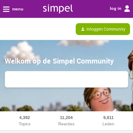
log in
menu
Inloggen Community
Welkom op de Simpel Community
4,392
11,204
9,811
Topics
Reacties
Leden