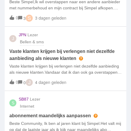
Beste Simpel,Ik wil overstappen naar een andere aanbieder
met nummerbehoud en mijn contract bij Simpel afkopen.
Hoe kan ik dat doen en hoe wordt de afkoopsom berekend?
0
3 dagen geleden
3
S
Gr Dave
JPN
Lezer
J
Bellen & sms
Vaste klanten krijgen bij verlengen niet dezelfde
aanbieding als nieuwe klanten
Vaste klanten krijgen bij verlengen niet dezelfde aanbieding
als nieuwe klanten.Vandaar dat ik dan ook ga overstappen
naar een andere aanbieder.
0
4 dagen geleden
0
J
SB87
Lezer
S
Internet
abonnement maandelijks aanpassen
Beste Community, Ik ben al jaren klant bij Simpel.Het valt mij
op dat de laatste jaar als ik kijk naar maandelijks abo