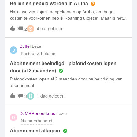
Bellen en gebeld worden in Aruba
Hallo, we zijn zojuist aangekomen op Aruba, om hoge
kosten te voorkomen heb ik Roaming uitgezet. Maar is het
nu zo dat ik daardoor zelf niet kan bellen of gebeld
0
4 uur geleden
2
S
worden? Moet ik Roaming aanzetten om zelf te bellen of om
gebeld te worden? Want dan zit
Buffel
Lezer
B
Factuur & betalen
Abonnement beeindigd - plafondkosten lopen
door (al 2 maanden)
Plafondkosten lopen al 2 maanden door na beindiging van
abonnement
0
1 dag geleden
3
B
DJMRReneerkens
Lezer
D
Nummerbehoud
Abonnement afkopen