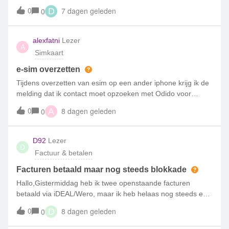
subscription from 2023. After finishing my Lebara contract, I
0
7 dagen geleden
0
D
transferred the number to Simpel.My Simpel subscription
has now expired,
alexfatni
Lezer
A
Simkaart
e-sim overzetten
Tijdens overzetten van esim op een ander iphone krijg ik de
melding dat ik contact moet opzoeken met Odido voor
verder assistentie. Bij Odido winkel geweest, het antwoord is
0
8 dagen geleden
0
A
zij kunnen helpen en moet contact opzoeken met Simpel.
Kastje naar de muur s
D92
Lezer
D
Factuur & betalen
Facturen betaald maar nog steeds blokkade
Hallo,Gistermiddag heb ik twee openstaande facturen
betaald via iDEAL/Wero, maar ik heb helaas nog steeds een
blokkade en kan dus niet internetten en bellen. Wanneer
0
8 dagen geleden
0
D
wordt deze blokkade opgeheven, zodat ik weer bereikbaar
ben? De betaling staat in de