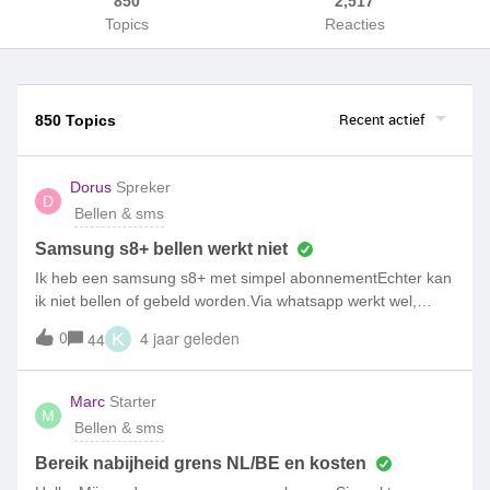
850
2,517
Topics
Reacties
Recent actief
850 Topics
Dorus
Spreker
D
Bellen & sms
Samsung s8+ bellen werkt niet
Ik heb een samsung s8+ met simpel abonnementEchter kan
ik niet bellen of gebeld worden.Via whatsapp werkt wel,
internet via de gsm masten ook.Ik heb een youfone sim van
0
4 jaar geleden
44
K
iemand geleend en daarmee kan ik wel bellen en gebeld
worden.Andersom werkt mijn sim ook weer in zijn toestel
oke.Het is dus de combinatie simpel met mijn s8+ die niet
Marc
Starter
M
werkt.Na contact met de telefonische klantenservice een
Bellen & sms
nieuwe simkaart van simpel gekregen maar geeft hetzelfde
probleem.Wat nu?
Bereik nabijheid grens NL/BE en kosten