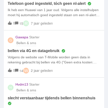
Telefoon goed ingesteld, tóch geen nl-alert
Ik heb een Huawei van 1 jaar oud. Volgens alle instelhulpen
moet hij automatisch goed ingesteld staan om een nl-alert te
ontvangen. Ik heb dat ook nog gecontroleerd. Maar toch
0
7 jaar geleden
15
R
ontvang ik niets. Ik heb met de overheid gebeld en die
zeiden dat ik het bij de provider moest
zoeken..................??? Hellup!!
Gawapa
Starter
G
Bellen & sms
bellen via 4G en datagebruik
Volgens de website van T-Mobile worden geen data in
rekening gebracht bij bellen via 4G ("Geen extra kosten:
bellen via 4G gaat van je belbundel en gebruikt geen
0
2 jaar geleden
14
W
data").Volgens de klantenservice van Simpel gaat het wel
van je data af.Is dat Simpelweg andere beleid, of een fout
van Simpel?Ik had nadat ik geen data meer had een kort
Hvdm13
Starter
H
telefoontje gepleegd (binnen Nederland), waarvoor ik nu
Bellen & sms
een rekening krijg van €40
slecht verstaanbaar tijdends bellen binnenshuis