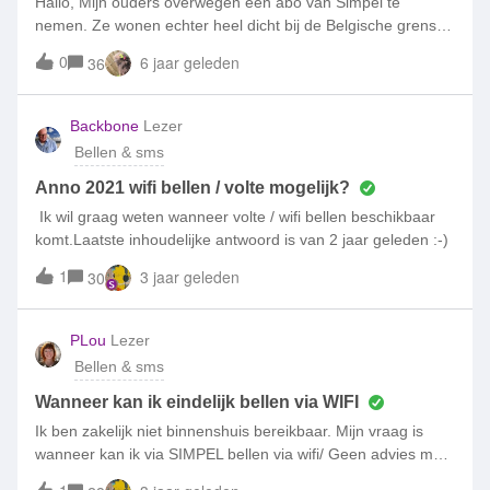
Hallo, Mijn ouders overwegen een abo van Simpel te
nemen. Ze wonen echter heel dicht bij de Belgische grens
waar Simpel heel slecht bereik heeft. De Belgische provider
0
6 jaar geleden
36
heeft perfect bereik Kunnen zij toch een Simpel abo nemen
en dan roamen? (zowel bellen als internet) Met groeten
Marc
Backbone
Lezer
Bellen & sms
Anno 2021 wifi bellen / volte mogelijk?
Ik wil graag weten wanneer volte / wifi bellen beschikbaar
komt.Laatste inhoudelijke antwoord is van 2 jaar geleden :-)
1
3 jaar geleden
30
PLou
Lezer
Bellen & sms
Wanneer kan ik eindelijk bellen via WIFI
Ik ben zakelijk niet binnenshuis bereikbaar. Mijn vraag is
wanneer kan ik via SIMPEL bellen via wifi/ Geen advies mbt
uitzoeken dekking is al reeds gedaan. Ik sta op het punt om