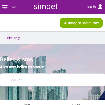
log in
menu
Inloggen Community
Sim-only
Bellen & sms
Alles over bellen en sms'en