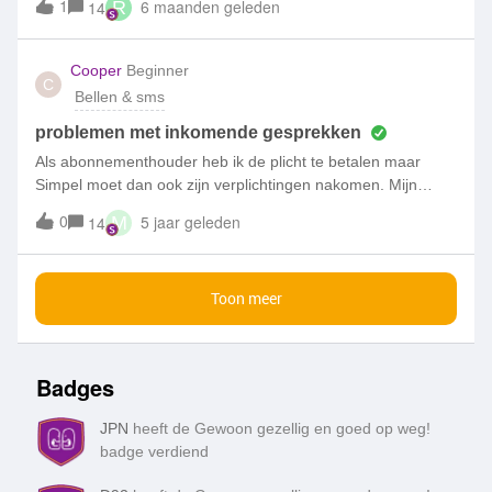
1
6 maanden geleden
14
R
vraag over verlengen en zo te zien is mijn vraag beantwoord
door het 40 minuten wachten! Verlengen? Dat wordt het niet
na 40 minuten wachten en nogsteeds niemand aan de lijn
Cooper
Beginner
C
krijgen. Bedankt!
Bellen & sms
problemen met inkomende gesprekken
Als abonnementhouder heb ik de plicht te betalen maar
Simpel moet dan ook zijn verplichtingen nakomen. Mijn
iPhone gaat heel vaak direct op voicemail terwijl al mijn
0
5 jaar geleden
14
M
instellingen nagekeken zijn en in orde zijn. Mijn man heeft
een contract bij Vodafoon en nooit problemen. Dus het licht
ook niet aan de woning. Als simpel zijn verplichtingen niet
Toon meer
nakomt, moet ik toch het contract kunnen verbreken. mij heb
al een nieuwe iPhone en een nieuwe simkaart aangeschaft.
Niets helpt.
Badges
JPN
heeft de Gewoon gezellig en goed op weg!
badge verdiend