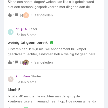
Sinds een aantal dagen/ weken kan ik als ik gebeld word
niet een normaal gesprek voeren met diegene aan de
andere kant van de lijn, omdat diegene mij slecht of niet
1
4 jaar geleden
14
K
verstaat. Mijn partner heeft ook last van dit probleem zit
ook bij simpel. Waar zou dit aankunnen liggen? Mvg
hvdm13
bruij797
Lezer
B
Bellen & sms
weinig tot geen bereik
Gisteren heb ik mijn nieuwe abonnement bij Simpel
geactiveerd, echter, sindsdien heb ik weinig tot geen bereik.
Als ik dan bel dan verdwijnt na 5 minuten de langzaam het
1
4 jaar geleden
14
signaal en ben ik mijn contact kwijt. Ik snap dat het
voordelige abonnementen zijn, echter, je moet toch
minimaal kunnen bellen......... Volgens de site van Simpel
Amr Ram
Starter
A
zou ik perfecte ontvangst moeten hebben, echter, in het echt
Bellen & sms
is dit niet zo. Kan iemand mij zeggen hoe het zit met dekking
in Gelderland of wat zou ik nog meer kunnen doen om mijn
klacht!
telefoon gewoon te kunnen gebruiken? Twee zonder
Ik zit al 40 minuten te wachten aan de lijn bij de
ontvangst is niet de bedoeling. Ik hoor graag.
klantenservice en niemand neemt op. Hoe noem je het dan
klantenservice???? Ik ben er echt klaar mee. Ik had een