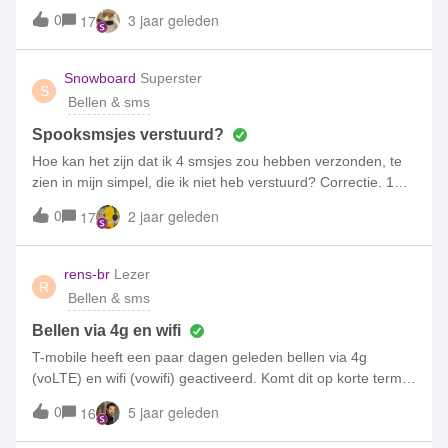
0
3 jaar geleden
17
Snowboard
Superster
S
Bellen & sms
Spooksmsjes verstuurd?
Hoe kan het zijn dat ik 4 smsjes zou hebben verzonden, te
zien in mijn simpel, die ik niet heb verstuurd? Correctie. 1
sms wel maar de overige zijn voor mij onbekend.
0
2 jaar geleden
17
rens-br
Lezer
R
Bellen & sms
Bellen via 4g en wifi
T-mobile heeft een paar dagen geleden bellen via 4g
(voLTE) en wifi (vowifi) geactiveerd. Komt dit op korte termijn
ook beschikbaar voor Simpel klanten of kunnen we hier al
0
5 jaar geleden
16
gebruik van maken? Ik hoor het graag.