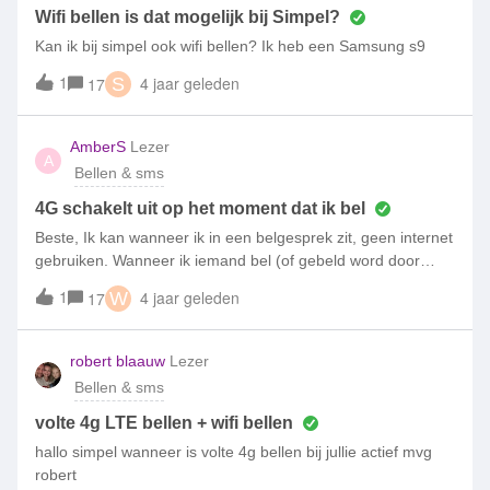
beller is? Ik heb al mijn wachtwoorden al veranderd en zelfs
Wifi bellen is dat mogelijk bij Simpel?
mijn wifi uitgezet. Ik weet niet goed wat ik het beste kan
Kan ik bij simpel ook wifi bellen? Ik heb een Samsung s9
doen. Stel dat ik gehackt ben, voor hoelang blijf je dan
1
4 jaar geleden
17
S
gehackt? Of zou het ook een gewoon nummer kunnen zijn?
Ik hoop gauw op antwoord. Met vriendelijk groet, Imane [Edit
Phil: 06-nummer vanwege privacy onherkenbaar gemaakt]
AmberS
Lezer
A
Bellen & sms
4G schakelt uit op het moment dat ik bel
Beste, Ik kan wanneer ik in een belgesprek zit, geen internet
gebruiken. Wanneer ik iemand bel (of gebeld word door
iemand), valt meteen het 4G icoontje weg en kan ik geen
1
4 jaar geleden
17
W
gebruik van internet maken. Hoe kan dit? Ik heb een iPhone
XR en een Simpel Abonnement.
robert blaauw
Lezer
Bellen & sms
volte 4g LTE bellen + wifi bellen
hallo simpel wanneer is volte 4g bellen bij jullie actief mvg
robert