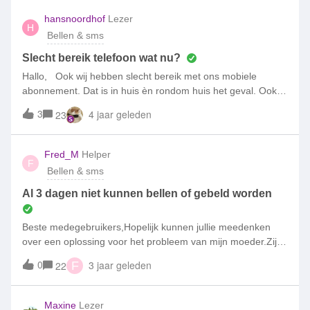
hansnoordhof
Lezer
H
Bellen & sms
Slecht bereik telefoon wat nu?
Hallo, Ook wij hebben slecht bereik met ons mobiele
abonnement. Dat is in huis èn rondom huis het geval. Ook al
een ander toestel geprobeerd maar dat gaf hetzelfde
3
4 jaar geleden
23
probleem. Hakkelende en stotterende geluiden van de
andere kant van de lijn. Een streepje of geen streepje
bereik. Het was goed, heb dit abonnement nu al een half
Fred_M
Helper
F
jaar. Sinds twee a drie weken treden deze problemen op en
Bellen & sms
is een gesprek voeren erg lastig. Volgens de dekkingskaart
moet het allemaal dik voor elkaar zijn, maar dat is het dus
Al 3 dagen niet kunnen bellen of gebeld worden
niet. Is er ergens een mast vervangen, verplaatst, defect?
Beste medegebruikers,Hopelijk kunnen jullie meedenken
over een oplossing voor het probleem van mijn moeder.Zij
woont in Krimpen aan den IJssel (2922) en kan sinds
0
3 jaar geleden
22
F
zondag 7 augustus niet bellen of gebeld worden. Ze is al
jaren abonnee bij Simpel zonder problemen en helaas gaat
het nu dus vanaf zondag fout.Ikzelf woon in Schiedam en als
Maxine
Lezer