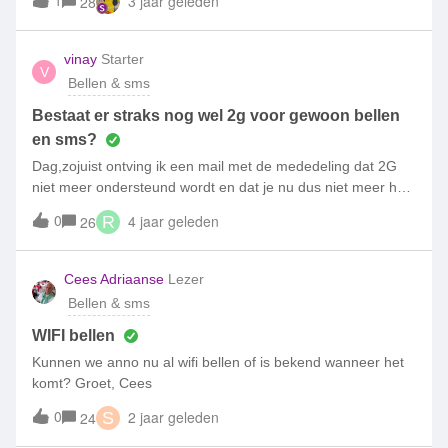
1
3 jaar geleden
28
over te stappen naar een andere provider. Het kan toch niet
zo zijn dat ik in ons nieuwbouwhuis onbereikbaar ben… en
dat is toch zo Wanneerrr Simpel groeten.
vinay
Starter
V
Bellen & sms
Bestaat er straks nog wel 2g voor gewoon bellen
en sms?
Dag,zojuist ontving ik een mail met de mededeling dat 2G
niet meer ondersteund wordt en dat je nu dus niet meer het
internet op kan via het 2G protocol. Nou gebruik ik een 2G
0
4 jaar geleden
26
R
telefoon (Nokia 108) maar ik gebruik deze uitsluitend voor
bellen en sms, niet voor het internet (als dat al zou kunnen).
Het wordt niet helemaal duidelijk uit de mail van Simpel,
Cees Adriaanse
Lezer
maar kan ik nou in in 2020 niet meer bellen en smssen op
Bellen & sms
een telefoon die geen 3g/4g/5g ondersteunt? Zo ja, wat voor
speciaal protocol gaan ze gebruiken om over te bellen en
WIFI bellen
smssen? Gewoon bellen en sms gaat toch sowieso niet over
Kunnen we anno nu al wifi bellen of is bekend wanneer het
3g of 4g?
komt? Groet, Cees
0
2 jaar geleden
24
S