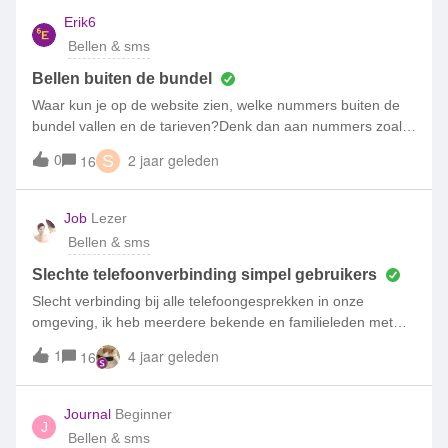
Erik6
Bellen & sms
Bellen buiten de bundel
Waar kun je op de website zien, welke nummers buiten de
bundel vallen en de tarieven?Denk dan aan nummers zoals
140, 084, 087 en 066
0
2 jaar geleden
16
S
Job
Lezer
Bellen & sms
Slechte telefoonverbinding simpel gebruikers
Slecht verbinding bij alle telefoongesprekken in onze
omgeving, ik heb meerdere bekende en familieleden met
een Simpel abonnement met hetzelfde probleem. Probleem
1
4 jaar geleden
16
is er sinds een maand ongeveer. Mijn eigen vermoeden zegt
dat het ontstaan is na de week waarin er harde wind/slecht
weer was vorige maand. De telefoongesprekken beginnen
Journal
Beginner
J
de eerst 10 seconden normaal, daarna robot stemmen en
Bellen & sms