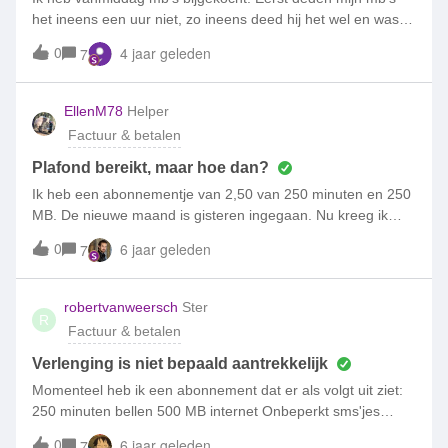
het ineens een uur niet, zo ineens deed hij het wel en was
binnen 30 sec mijn bijgekochte mb's op. Ik had niks open
0
4 jaar geleden
7
staan en er was niks aan het downloaden, nu wil ik de
klantenservice vragen hoe dat werkt, krijg ik z'n computer
waar ik niks geen steek verder mee kom, iemand een idee
EllenM78
Helper
wat ik hiermee kan doen? Ik moet nu dus betalen voor mb’s
Factuur & betalen
die ik niet heb kunnen gebruiken…
Plafond bereikt, maar hoe dan?
Ik heb een abonnementje van 2,50 van 250 minuten en 250
MB. De nieuwe maand is gisteren ingegaan. Nu kreeg ik
vandaag een mail dat het plafond is bereikt, maar ik heb
0
6 jaar geleden
7
niets verbruikt en kan het ook niet terugzien in de app - wel
dat het plafond is bereikt, maar niet qua verbruik. Hoe kan
dit en wat is eraan te doen?
robertvanweersch
Ster
R
Factuur & betalen
Verlenging is niet bepaald aantrekkelijk
Momenteel heb ik een abonnement dat er als volgt uit ziet:
250 minuten bellen 500 MB internet Onbeperkt sms'jes
Totaal per maand € 2,50 De zogenaamde “aanbieding” die
0
6 jaar geleden
7