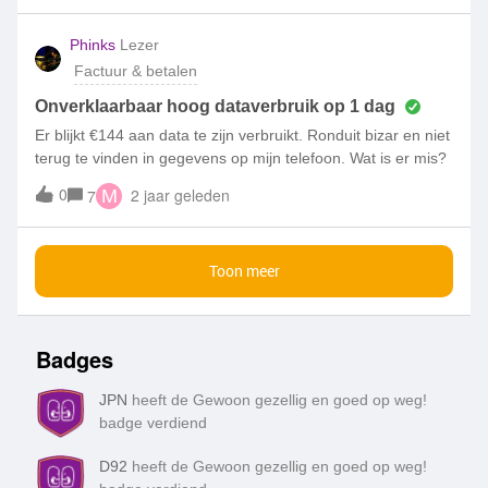
afdeling. Wanneer wordt het echt behandeld? Heb een hekel
aan herinnering mails zeker als het niet terecht
Phinks
Lezer
is.Vriendelijke groet Wilma
Factuur & betalen
Onverklaarbaar hoog dataverbruik op 1 dag
Er blijkt €144 aan data te zijn verbruikt. Ronduit bizar en niet
terug te vinden in gegevens op mijn telefoon. Wat is er mis?
0
2 jaar geleden
7
M
Toon meer
Badges
JPN
heeft de Gewoon gezellig en goed op weg!
badge verdiend
D92
heeft de Gewoon gezellig en goed op weg!