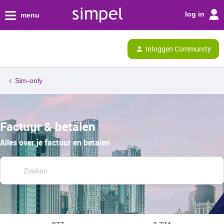
log in
menu
Inloggen Community
Sim-only
Factuur & betalen
Alles over je factuur en betalen