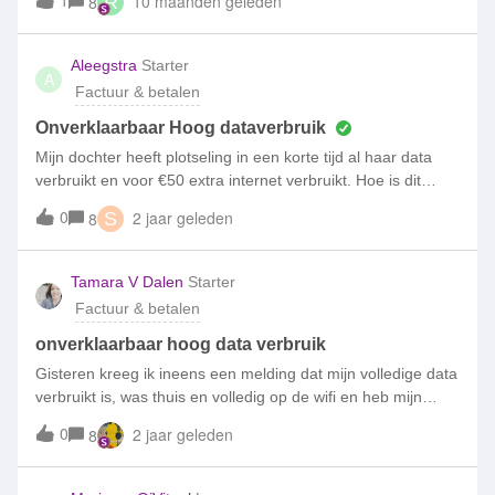
1
10 maanden geleden
8
R
(€10, voor 8GB, 500 sms-jes en onbeperkt bellen), terwijl
nieuwe klanten (een vriend van mij heb ik gisteren
geactveerd) 12GB, 500 sms en onbeperkt bellen krijgen
Aleegstra
Starter
A
voor hetzelfde bedrag?Ook mijn vrouw EK Volmer) heeft een
Factuur & betalen
€10,- contract bij jullie, waarin 12GB data zit, 500 sms en
onbeperkt bellen. Waar zit dan volgens jullie mijn voordeel
Onverklaarbaar Hoog dataverbruik
als trouwe klant die net sinds gisteren verlengd heeft?
Mijn dochter heeft plotseling in een korte tijd al haar data
verbruikt en voor €50 extra internet verbruikt. Hoe is dit
mogelijke, ik zie dat het ook bij anderen regelmatig
0
2 jaar geleden
8
S
voorkomt. Dit is niet terug te leiden naar haar telefoon en
ook niet in het dataverbruik wat weergegeven wordt bij de
instellingen. wat is er aan de hand?
Tamara V Dalen
Starter
Factuur & betalen
onverklaarbaar hoog data verbruik
Gisteren kreeg ik ineens een melding dat mijn volledige data
verbruikt is, was thuis en volledig op de wifi en heb mijn
telefoon alleen gebruikt om een paar appjes te versturen!!
0
2 jaar geleden
8
5000mb in 1 dag!!! Ben al jaren klant bij Simpel en heb dit
nog nooit meegemaakt. Graag ontvang ik mijn volledige
specificatie waar alles op staat. En niks wegens privacy