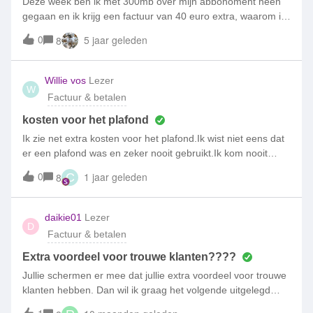
Deze week ben ik met 300mb over mijn abbonoment heen
gegaan en ik krijg een factuur van 40 euro extra, waarom is
dat zo veel? Thanks
0
5 jaar geleden
8
Willie vos
Lezer
W
Factuur & betalen
kosten voor het plafond
Ik zie net extra kosten voor het plafond.Ik wist niet eens dat
er een plafond was en zeker nooit gebruikt.Ik kom nooit
buiten de bundel uit.Nu staat er extra kosten van 1Euro.Hoe
0
1 jaar geleden
8
C
is dit mogelijk….
daikie01
Lezer
D
Factuur & betalen
Extra voordeel voor trouwe klanten????
Jullie schermen er mee dat jullie extra voordeel voor trouwe
klanten hebben. Dan wil ik graag het volgende uitgelegd
hebben:Hoe kan het dat ik mijn account net verlengd heb