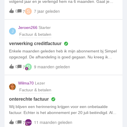
volgend jaar en je verlengd hem na 6 maanden. Gaat je
nieuwe abonnement dan gelijk na die half jaar in of pas aan
0
7 jaar geleden
7
S
het einde van je oude abonnement, in dit geval dus 1
januari. Als hij direct ingaat zou dat dus betekenen dat je
eigenlijk elke keer aan abonnement van 6 maanden kan
Jeroen266
Starter
J
afsluiten, klopt dat ?
Factuur & betalen
verwerking creditfactuur
Enkele maanden geleden heb ik mijn abonnement bj Simpel
opgezegd. De afhandeling is goed gegaan. Nu kreeg ik
enige tijd geleden een creditfactuur die binnen een maand
0
9 maanden geleden
7
R
zou worden overgemaakt. We zijn nu twee maanden verder
en ik zie in Mijn Simpel dat de creditfactuur wordt verrekend
met de volgende factuur. Die volgende factuur komt er niet,
Wilma70
Lezer
want ik ben geen klant meer bij Simpel. Hoe wordt dit
Factuur & betalen
opgelost?
onterechte factuur
Wij blijven een herinnering krijgen voor een onbetaalde
factuur. Echter is het abonnement per 20 juli beëindigd. Al
meerdere keren contact gehad met de klantenservice maar
0
11 maanden geleden
7
steeds is het antwoord is om behandeling bij de financiële