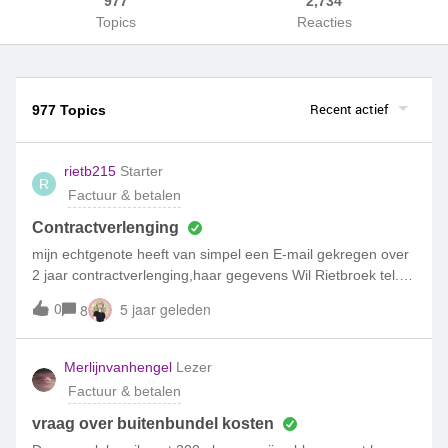
977
2,734
Topics
Reacties
Recent actief
977 Topics
rietb215
Starter
R
Factuur & betalen
Contractverlenging
mijn echtgenote heeft van simpel een E-mail gekregen over
2 jaar contractverlenging,haar gegevens Wil Rietbroek tel.
nr. *tekst verwijderd ivm persoonsgegevens* , huidig
0
5 jaar geleden
8
contract loopt tot 1 sept. 2020,nieuw contract gaat in op 1
sept. 2020. verlenging ingevoerd door mij op 8 aug. 2020.Ik,
Theo Rietbroek tel. nr. *tekst verwijderd ivm
Merlijnvanhengel
Lezer
persoonsgegevens* zou graag dezelfde verlenging aangaan
Factuur & betalen
met Simpel,Is dit mogelijk ?*tekst verwijderd ivm
persoonsgegevens*
vraag over buitenbundel kosten