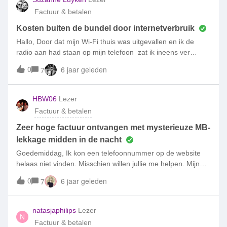
voorgekomen, en destijds gewoon afgescheept ben door de
Factuur & betalen
klantenservice, nu wacht ik ook al een week op reactie via
een privé bericht in deze community, zou een hele goeie
Kosten buiten de bundel door internetverbruik
reclame en service zijn als jullie wat kunnen betekenen,
Hallo, Door dat mijn Wi-Fi thuis was uitgevallen en ik de
want heb al aardig mensen lid gemaakt bij jullie en die
radio aan had staan op mijn telefoon zat ik ineens ver
slechte service toen geeft nog altijd een nare bijsmaak bij
buiten mijn bundel. Nu zag ik dat hij geblokkeerd was bij 50
0
6 jaar geleden
7
het promoten van jullie 🤐
euro maar ik kon er niks aan doen omdat ik het niet meteen
in de gaten had dat mijn Wi-Fi was weg gevallen. Is er een
mogelijkheid dit bedrag terug te krijgen?Groetjes Suzanne
HBW06
Lezer
Factuur & betalen
Zeer hoge factuur ontvangen met mysterieuze MB-
lekkage midden in de nacht
Goedemiddag, Ik kon een telefoonnummer op de website
helaas niet vinden. Misschien willen jullie me helpen. Mijn
zoon heeft een abonnemet voor 7,50 p/mnd met 250 MB
0
6 jaar geleden
7
per maand data. Dat gaat meestal goed maar deze maand
niet, voornamelijk door hem zelf veroorzaakt (losse MB zijn
gierend duur buiten de bundel en hij doet het toch), Met de
natasjaphilips
Lezer
N
specificatie van het gebruik probeer ik hem uit te leggen hoe
Factuur & betalen