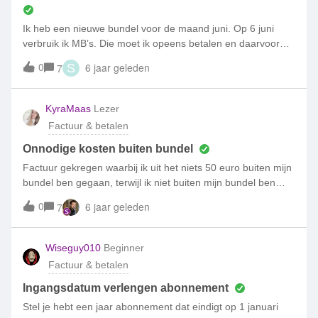
na facturatie, weer ge-appt voor de creditering. Nu beweert
deze medewerker dat hij/zij kan zien dat er een gesprek is
Ik heb een nieuwe bundel voor de maand juni. Op 6 juni
geweest en wil daarom niet crediteren!Ik vind het vervelend
verbruik ik MB’s. Die moet ik opeens betalen en daarvoor
dat er zomaar geld wordt afgeschreven terwijl ik helemaal
endaarna is mijn verbruik €0. Hoe kan dat...?
0
6 jaar geleden
7
S
geen oproep heb aangenomen. Ook eerst zeggen dat er
gecrediteerd wordt en dan niet, geeft me een onprettig
gevoel. Ik voelde me thuis bij Simpel maar dat gevoel is nu
KyraMaas
Lezer
weg. Ik wil het er ook niet bij laten zitten. Wat is de beste
Factuur & betalen
manier on verder te gaan
Onnodige kosten buiten bundel
Factuur gekregen waarbij ik uit het niets 50 euro buiten mijn
bundel ben gegaan, terwijl ik niet buiten mijn bundel ben
gegaan. Hoe kan ik dit verhelpen?
0
6 jaar geleden
7
Wiseguy010
Beginner
Factuur & betalen
Ingangsdatum verlengen abonnement
Stel je hebt een jaar abonnement dat eindigt op 1 januari