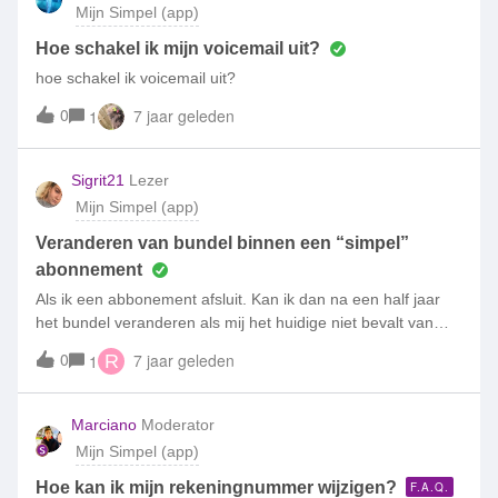
Mijn Simpel (app)
Hoe schakel ik mijn voicemail uit?
hoe schakel ik voicemail uit?
0
7 jaar geleden
1
Sigrit21
Lezer
Mijn Simpel (app)
Veranderen van bundel binnen een “simpel”
abonnement
Als ik een abbonement afsluit. Kan ik dan na een half jaar
het bundel veranderen als mij het huidige niet bevalt van
bijvoorbeeld 5GB naar 10GB? En kan dit dan ook onbeperkt
0
7 jaar geleden
1
R
of zit daar een bepaald limiet aan per jaar hoe vaak je je
abbonoment kan veranderen? Ik hoop dat ik duidelijk
genoeg ben om een goed antwoord te kunnen krijgen
Marciano
Moderator
Mijn Simpel (app)
Hoe kan ik mijn rekeningnummer wijzigen?
F.A.Q.