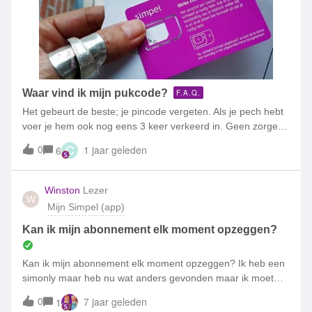
Waar vind ik mijn pukcode?
F.A.Q.
Het gebeurt de beste; je pincode vergeten. Als je pech hebt
voer je hem ook nog eens 3 keer verkeerd in. Geen zorgen,
je hebt de PUK-code nog om de boel te ontgrendelen. Je
0
1 jaar geleden
6
C
kunt de PUK-code zelf eenvoudig en snel opzoeken via Mijn
Simpel &gt; Sim &amp; instellingen. Daarnaast vind je de
PUK-code ook op de simkaarthouder (zoals hierboven in de
Winston
Lezer
W
afbeelding).
Mijn Simpel (app)
Kan ik mijn abonnement elk moment opzeggen?
Kan ik mijn abonnement elk moment opzeggen? Ik heb een
simonly maar heb nu wat anders gevonden maar ik moet
nog 8 maanden met deze simonly en als ik het kan
0
7 jaar geleden
1
opzeggen moet je er dan nog een soort boete of iets