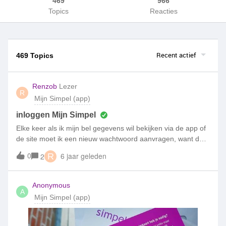
469
966
Topics
Reacties
Recent actief
469 Topics
Renzob
Lezer
R
Mijn Simpel (app)
inloggen Mijn Simpel
Elke keer als ik mijn bel gegevens wil bekijken via de app of
de site moet ik een nieuw wachtwoord aanvragen, want de
oude werkt dan niet meer. Hoe kan dit.
0
6 jaar geleden
2
R
Anonymous
A
Mijn Simpel (app)