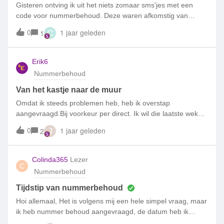
Gisteren ontving ik uit het niets zomaar sms'jes met een
code voor nummerbehoud. Deze waren afkomstig van
nummer 1601.Ik heb zelf dus niets aangevraagd. Moet ik
0
1 jaar geleden
1
C
me zorgen maken om (poging tot) mogelijke fraude, of is dit
onschuldig?
Erik6
Nummerbehoud
Van het kastje naar de muur
Omdat ik steeds problemen heb, heb ik overstap
aangevraagd.Bij voorkeur per direct. Ik wil die laatste weken
wel betalen, als ik maar weg kan.Ik krijg van de Helldesk
0
1 jaar geleden
2
J
steeds een ander praatje.Ze berekenen de afkoopsom wel,
maar voeren het niet uit.Krijg dan te horen dat ik dit moet
regelen bij mijn nieuwe provider.Het effect is, dat ik het nu
Colinda365
Lezer
C
iedereen waarschuw, doe geen zaken met Simpel.Blijkbaar
Nummerbehoud
willen ze deze negatieve reclame.
Tijdstip van nummerbehoud
Hoi allemaal, Het is volgens mij een hele simpel vraag, maar
ik heb nummer behoud aangevraagd, de datum heb ik
ontvangen, maar de vraag is:Is dit ook nog afhankelijk van