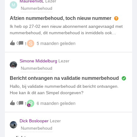
MaureenvdL
Lezer
M
Nummerbehoud
Afzien nummerbehoud, toch nieuw nummer
Ik heb op 27-02 een nieuw abonnement aangevraagd met
nummerbehoud, dit nummerbehoud is inmiddels ook
goedgekeurd en zou op 20-03 worden overgezet naar
0
5 maanden geleden
1
S
Simpel.Nu zou ik toch willen afzien van nummerbehoud en
het nieuwe nummer wat op de reeds ontvangen simkaart
staat in gebruik nemen. Is dit mogelijk?
Simone Middelburg
Lezer
Nummerbehoud
Bericht ontvangen na validatie nummerbehoud
Hallo, bij validatie nummerbehoud dit bericht ontvangen.
Hoe kan ik dit aan Simpel doorgeven?
0
6 maanden geleden
1
R
Dick Boslooper
Lezer
Nummerbehoud