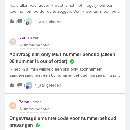
Hallo allen,Voor zover ik weet is het niet mogelijk om een
abonnement eerder op te zeggen. Wat ik wel las in een post
uit 2022 (ik maak deze post om te controleren of dit klopt).
0
1 jaar geleden
2
C
Als ik bij een andere provider een abonnement afsluit en
mijn telefoonnummer meeneem, krijg ik dan wel de optie
voor early termination? Of lopen er dan altijd 2
RVC
Lezer
R
abonnementen naast elkaar? (totdat dit simpel sim only
Nummerbehoud
abonnement opgezegd kan worden). Of is het zo dat dit
abonnement doorloopt met mijn nieuwe telefoon tot het
Aanvraag sim-only MET nummer behoud (alleen
einde van de looptijd van simpel, en dat er dan automatisch
06 nummer is out of order)
overgerstapt word naar het abonnement van Ben?
Ik heb in al mijn wijsheid een sim only abonnement
aangevraagd met een 06 nummer behoud, maaaaar nu is
het zo dat dat een prepaid nummer is geweest en die is
0
1 jaar geleden
1
R
inmiddels afgesloten. Kortom ik krijg geen sms code om
door te gaan. Nu wil ik die opdracht omzetten naar nieuw
06-nummer, maar hoe gaat dat in zijn werk?alvast
Beton
Lezer
B
bedankt.gr
Nummerbehoud
Ongevraagd sms met code voor nummerbehoud
ontvangen