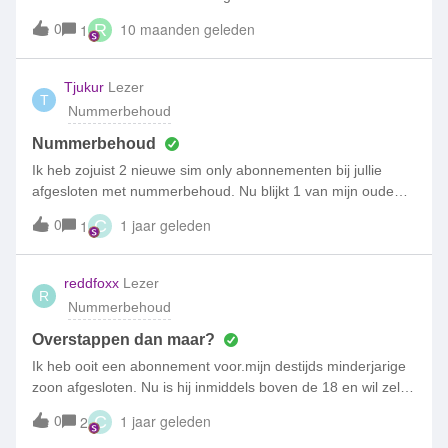
dan ga ik ervanuit dat mijn abonnement zo snel mogelijk
nu 2 abonnementen heb dus 2 x maandlasten stopt dit
0
10 maanden geleden
1
R
stop wordt gezet. Groet,Floks
vanzelf?
Tjukur
Lezer
T
Nummerbehoud
Nummerbehoud
Ik heb zojuist 2 nieuwe sim only abonnementen bij jullie
afgesloten met nummerbehoud. Nu blijkt 1 van mijn oude
prepaid nummers (0684453883) niet meer actief te zijn
0
1 jaar geleden
1
C
omdat ik het te lang niet heb gebruikt. Kan ik daarvoor
alsnog een nieuw nummer ontvangen? Het andere nummer
is wel gelukt.
reddfoxx
Lezer
R
Nummerbehoud
Overstappen dan maar?
Ik heb ooit een abonnement voor.mijn destijds minderjarige
zoon afgesloten. Nu is hij inmiddels boven de 18 en wil zelf
een abonnement afsluiten maar wel zijn oude nummer
0
1 jaar geleden
2
C
behouden. Volgens de helpdesk kan dit niet. Ze kunnen