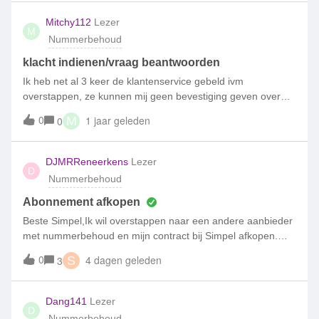
alleen het oude abonnement omzetten. Maar dat wil hij niet.
Volgens de helpdesk moet hij dan overstappen op een
Mitchy112
Lezer
M
andere provider. Nu is dat geen probleem maar het lijkt mij
Nummerbehoud
toch vreemd dat je klanten zo weg jaagd?
klacht indienen/vraag beantwoorden
Ik heb net al 3 keer de klantenservice gebeld ivm
overstappen, ze kunnen mij geen bevestiging geven over
wat is afgesproken. Ook een klacht indienen kan niet, ik vind
0
1 jaar geleden
0
M
dit rare praktijken en zoek nog een oplossing hiervoor. Ik
word zelfs gewoon opgehangen door de klantenservice, lijkt
mij niet zo de bedoeling. #woedendeklant
DJMRReneerkens
Lezer
D
Nummerbehoud
Abonnement afkopen
Beste Simpel,Ik wil overstappen naar een andere aanbieder
met nummerbehoud en mijn contract bij Simpel afkopen.
Hoe kan ik dat doen en hoe wordt de afkoopsom berekend?
0
4 dagen geleden
3
S
Gr Dave
Dang141
Lezer
D
Nummerbehoud