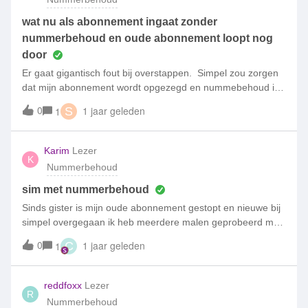
wat nu als abonnement ingaat zonder
nummerbehoud en oude abonnement loopt nog
door
Er gaat gigantisch fout bij overstappen. Simpel zou zorgen
dat mijn abonnement wordt opgezegd en nummebehoud is
aangevraad. Ik Zit nu mer dubbel abonnement en geen
0
1 jaar geleden
1
S
nummerbehoud. Wat kan ik nog doen om toch nog
nummerbehoud te krijgen?
Karim
Lezer
K
Nummerbehoud
sim met nummerbehoud
Sinds gister is mijn oude abonnement gestopt en nieuwe bij
simpel overgegaan ik heb meerdere malen geprobeerd met
nieuwe Sim opnieuw te starten maar het wil maar niet ik ben
0
1 jaar geleden
1
C
nu al 1 dag onbereikbaar kan niet bellen of gebeld worden
als ik bij mijn simpel kijk in de app staat Sim actief ik kan de
klantenservice niet bellen omdat me oude Sim gestopt is en
reddfoxx
Lezer
R
ik dan mijn nieuwe erin moest doen en dan nog niet kan
Nummerbehoud