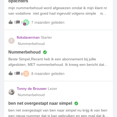
oplichters
mijn nummerbehoud word afgewezen omdat ik mijn klant nr
van vodafone niet goed had ingevuld volgens simple is
gewoon WEL goed contact word onmogelijk gemaakt
0
7 maanden geleden
1
R
lijnbaan 61 in r.dam is geen kantoor meer telefoon nr. is niet
goed meer krijg van simpel betaal nr 0.30 per minuut en
gaat na 5 min van twee wachtenden naar 8 wachtenden
flokslaverman
Starter
F
pure oplichting kan uiteraard alleen per post opzeggen dat
Nummerbehoud
zal uiteraard ook wel weer met een smoesje worden
afgewimpeld komt hoop ik wel bij kassa
Nummerbehoud
Beste Simpel,Recent heb ik een abonnement bij jullie
afgesloten, MET nummerbehoud. Ik kreeg een bericht dat
mijn nummer zou worden overgesloten en dat ik spoedig
0
8 maanden geleden
6
S
een mail zou ontvangen met meer info. Dit vond plaats in
september. Inmiddels heb ik een SIM kaart van jullie
ontvangen en is mijn abonnement gaan lopen. Alleen is mijn
Tonny de Brouwer
Lezer
nummer niet overgesloten (en heb ik daar nooit meer iets
Nummerbehoud
over gehoord). Contact via jullie klantenservice is niet
mogelijk, uren in de wacht leidt tot niets. Een email sturen
ben net overgestapt naar simpel
kan ook niet, dus hopelijk hier wel reactie.Graag hoor ik zo
ben net overgestapt van ben naar simpel nu krijg ik van ben
snel mogelijk of mijn nummer wordt overgesloten. Zo niet,
een nieuw nummer dat is kan gebruiken en een mail dat ik