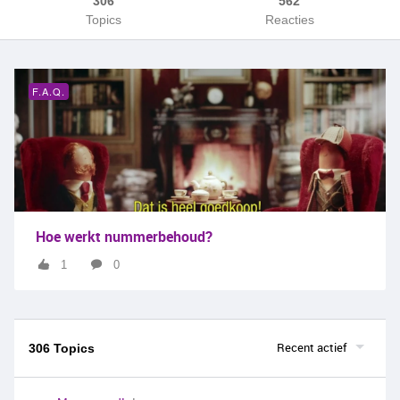
306
562
Topics
Reacties
F.A.Q.
Hoe werkt nummerbehoud?
1
0
Recent actief
306 Topics