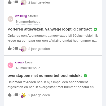
0
2 jaar geleden
1
J
een tijd of kan dit gewoon ergens op deze dag?Gr. Colinda
walberg
Starter
W
Nummerbehoud
Porteren afgewezen, vanwege looptijd contract
Onlangs een Abonnement aangevraagd bij 50plusmobiel, ik
kreeg na een paar uur een afwijzing omdat het nummer nog
tot november zou lopen. Boos omdat ik weet dat het al
0
2 jaar geleden
4
J
meer dan 3 jaar oud is gekeken op de (ouderwetse)
bankafschrift (de internetversie loopt niet verder dan 1,5
jaar) en ik zie dat mijn abonnement al werd afgeschreven
creaix
Lezer
C
op 29 september 2021, dus moet langer dan 2 jaar zijn.Wij
Nummerbehoud
hebben ook tussentijds niets gewijzigd wij zijn bijna 3 jaar
geleden verhuist op 2 juni 2021 dus dat is ook al langer dan
overstappen met nummerbehoud mislukt
2 jaar geleden.
Helemaal tevreden heb ik bij Simpel een abonnement
afgesloten en ben ik overgestapt met nummer behoud en
naar ik meen zodoende mijn contract met Odido te hebben
0
2 jaar geleden
1
opzegt. Echter werd mij met telefonisch contact met Odido
een wat andere situatie geschetst, gezien mijn navraag over