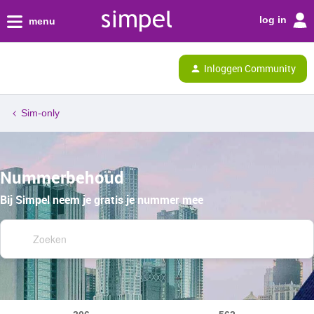
log in
menu
Inloggen Community
Sim-only
Nummerbehoud
Bij Simpel neem je gratis je nummer mee