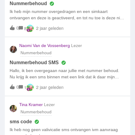
dan het lagere bundeltarief betalen.Ik heb mijn bundels
Nummerbehoud
bijgesteld en op het nummerbehoud aangevraagd bij de
Ik heb mijn nummer overgedragen en een simkaart
nieuwe provider. Vervolgens kreeg ik een mailtje dat het
ontvangen en deze is geactiveerd, en tot nu toe is deze niet
wijzigen van mijn bundels is geannuleerd. Het blijkt dat ik dit
opgezegd door de vorige operator, en de twee kaarten
0
2 jaar geleden
8
dus helemaal niet op deze manier kon regelen en moest
werken met hetzelfde nummer, maar De nieuwe kaart is
wachten tot de nieuwe periode was in gegaan met het
alleen bedoeld voor het ontvangen van oproepen en
aanvragen van nummerbehoud. Doordat ik verkeerd
verzenden
Naomi Van de Vossenberg
Lezer
geïnformeerd ben door de medewerker van simpel heb ik
Nummerbehoud
straks veel meer kosten. Hoe kan dit worden opgelost?
Nummerbehoud SMS
Hallo, ik ben overgegaan naar jullie met nummer behoud.
Nu krijg ik een sms binnen met een link dat ik daar mijn
nummer moet bevestigen. Is dit ook daadwerkelijk van jullie?
0
2 jaar geleden
1
Laatste tijd gaan er veel scams rond en ik wil dit graag voor
de zekerheid even weten
Tina Kramer
Lezer
Nummerbehoud
sms code
Ik heb nog geen valivicatie sms ontvangen ivm aanvraag