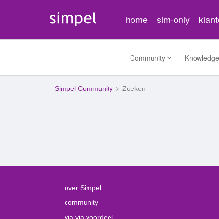
home
sim-only
klan
Community
Knowledge
Simpel Community
Zoeken
over Simpel
community
via via voordeel