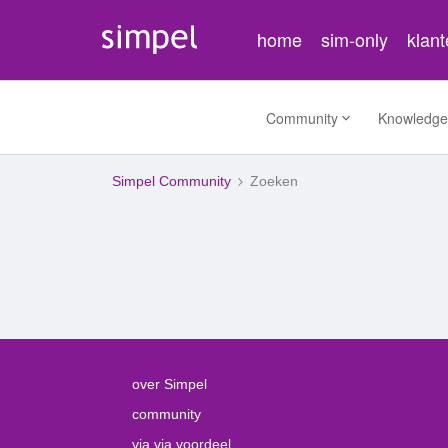
home
sim-only
klan
Community
Knowledge
Simpel Community
Zoeken
over Simpel
community
via via voordeel