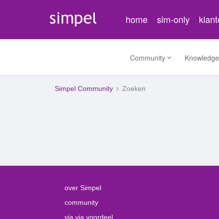
home
sim-only
klan
Community
Knowledge
Simpel Community
Zoeken
over Simpel
community
via via voordeel