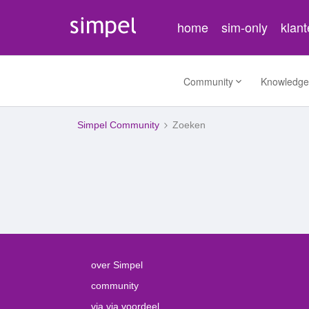
home
sim-only
klan
Community
Knowledge
Simpel Community
Zoeken
over Simpel
community
via via voordeel