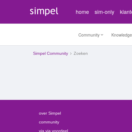
home
sim-only
klan
Community
Knowledge
Simpel Community
Zoeken
over Simpel
community
via via voordeel