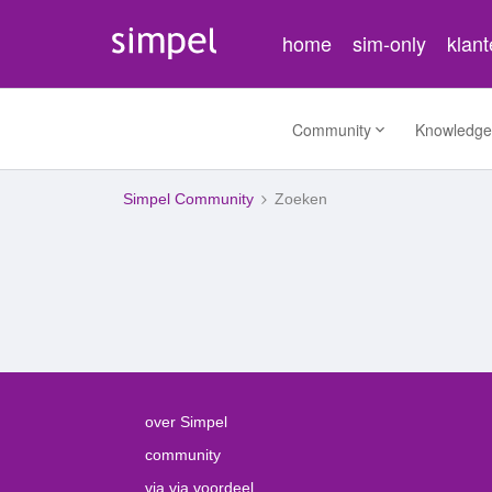
home
sim-only
klan
Community
Knowledge
Simpel Community
Zoeken
over Simpel
community
via via voordeel