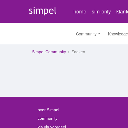
home
sim-only
klan
Community
Knowledge
Simpel Community
Zoeken
over Simpel
community
via via voordeel