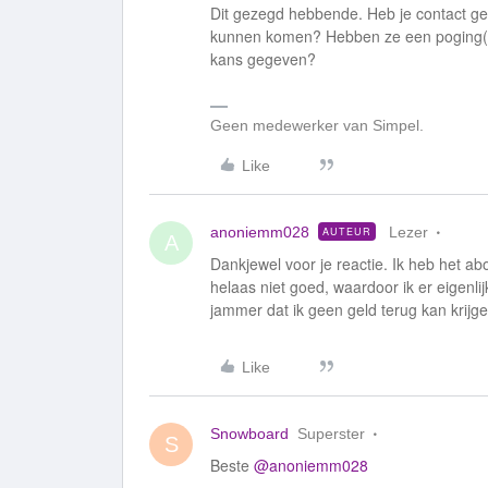
Dit gezegd hebbende. Heb je contact ge
kunnen komen? Hebben ze een poging(en
kans gegeven?
Geen medewerker van Simpel.
Like
anoniemm028
Lezer
AUTEUR
A
Dankjewel voor je reactie. Ik heb het a
helaas niet goed, waardoor ik er eigenl
jammer dat ik geen geld terug kan krijge
Like
Snowboard
Superster
S
Beste ​
@anoniemm028