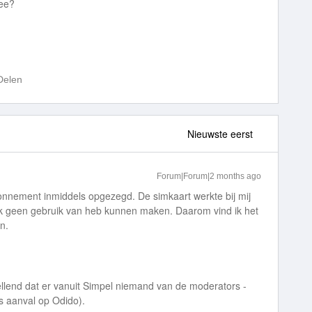
mee?
Delen
Nieuwste eerst
Forum|Forum|2 months ago
bonnement inmiddels opgezegd. De simkaart werkte bij mij
ijk geen gebruik van heb kunnen maken. Daarom vind ik het
n.
tellend dat er vanuit Simpel niemand van de moderators -
s aanval op Odido).