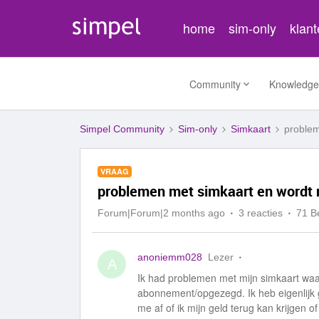
home
sim-only
klan
Community
Knowledge
Simpel Community
Sim-only
Simkaart
problem
VRAAG
problemen met simkaart en wordt 
Forum|Forum|2 months ago
3 reacties
71 B
anoniemm028
Lezer
A
Ik had problemen met mijn simkaart waa
abonnement/opgezegd. Ik heb eigenlijk 
me af of ik mijn geld terug kan krijgen 