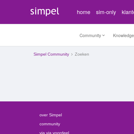
home
sim-only
klan
Community
Knowledge
Simpel Community
Zoeken
over Simpel
community
via via voordeel