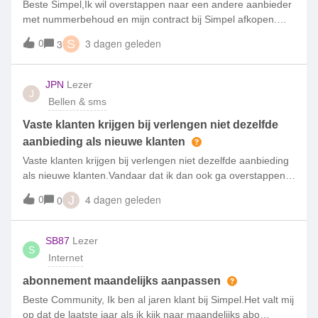
Beste Simpel,Ik wil overstappen naar een andere aanbieder
met nummerbehoud en mijn contract bij Simpel afkopen.
Hoe kan ik dat doen en hoe wordt de afkoopsom berekend?
0
3 dagen geleden
3
S
Gr Dave
JPN
Lezer
J
Bellen & sms
Vaste klanten krijgen bij verlengen niet dezelfde
aanbieding als nieuwe klanten
Vaste klanten krijgen bij verlengen niet dezelfde aanbieding
als nieuwe klanten.Vandaar dat ik dan ook ga overstappen
naar een andere aanbieder.
0
4 dagen geleden
0
J
SB87
Lezer
S
Internet
abonnement maandelijks aanpassen
Beste Community, Ik ben al jaren klant bij Simpel.Het valt mij
op dat de laatste jaar als ik kijk naar maandelijks abo