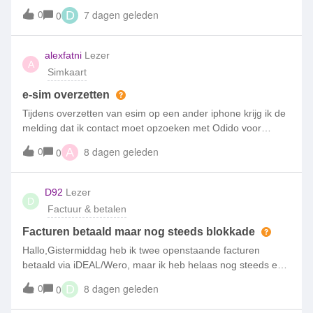
subscription from 2023. After finishing my Lebara contract, I
0
7 dagen geleden
0
D
transferred the number to Simpel.My Simpel subscription
has now expired,
alexfatni
Lezer
A
Simkaart
e-sim overzetten
Tijdens overzetten van esim op een ander iphone krijg ik de
melding dat ik contact moet opzoeken met Odido voor
verder assistentie. Bij Odido winkel geweest, het antwoord is
0
8 dagen geleden
0
A
zij kunnen helpen en moet contact opzoeken met Simpel.
Kastje naar de muur s
D92
Lezer
D
Factuur & betalen
Facturen betaald maar nog steeds blokkade
Hallo,Gistermiddag heb ik twee openstaande facturen
betaald via iDEAL/Wero, maar ik heb helaas nog steeds een
blokkade en kan dus niet internetten en bellen. Wanneer
0
8 dagen geleden
0
D
wordt deze blokkade opgeheven, zodat ik weer bereikbaar
ben? De betaling staat in de