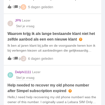
aanpassen (bellen, sms en data) dat de prijzen bijna gelijk
0
5 dagen geleden
3
S
blijven.Vroeger, een paar jaar geleden was de prijsopbouw
veel logische
JPN
Lezer
J
Stel je vraag
Waarom krijg ik als lange bestaande klant niet het
zelfde aanbod als een een nieuwe klant
Ik ben al jaren klant bij jullie en de voorgaande keren kon ik
bij verlengen kiezen uit aanbiedingen die gelijkwaardig
waren als nieuwe klanten.Nu krijg ik een aanbod van 2
0
6 dagen geleden
0
J
maanden gratis terwijl nieuwe klanten maar liefst een
aanbieding krijgen van
Delphi1111
Lezer
D
Stel je vraag
Help needed to recover my old phone number
after Simpel subscription expired
Hello,I need help recovering my old phone numberI was the
owner of this number. I originally used a Lebara SIM Only