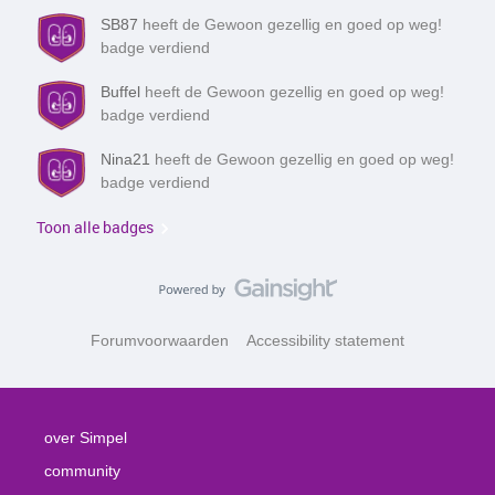
SB87
heeft de Gewoon gezellig en goed op weg!
badge verdiend
Buffel
heeft de Gewoon gezellig en goed op weg!
badge verdiend
Nina21
heeft de Gewoon gezellig en goed op weg!
badge verdiend
Toon alle badges
Forumvoorwaarden
Accessibility statement
over Simpel
community