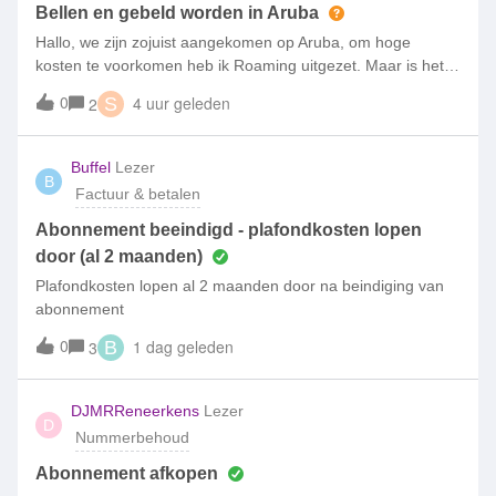
Bellen en gebeld worden in Aruba
Hallo, we zijn zojuist aangekomen op Aruba, om hoge
kosten te voorkomen heb ik Roaming uitgezet. Maar is het
nu zo dat ik daardoor zelf niet kan bellen of gebeld
0
4 uur geleden
2
S
worden? Moet ik Roaming aanzetten om zelf te bellen of om
gebeld te worden? Want dan zit
Buffel
Lezer
B
Factuur & betalen
Abonnement beeindigd - plafondkosten lopen
door (al 2 maanden)
Plafondkosten lopen al 2 maanden door na beindiging van
abonnement
0
1 dag geleden
3
B
DJMRReneerkens
Lezer
D
Nummerbehoud
Abonnement afkopen