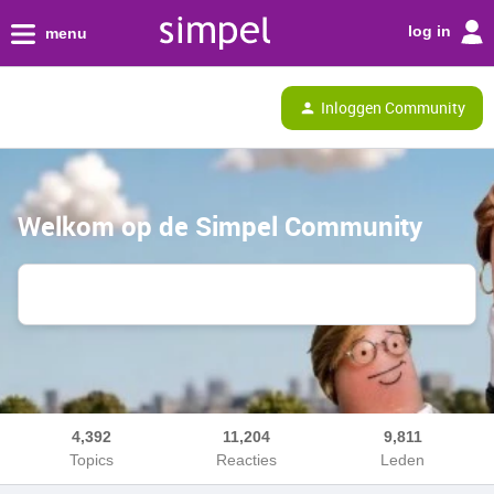
log in
menu
Inloggen Community
Welkom op de Simpel Community
4,392
11,204
9,811
Topics
Reacties
Leden