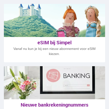
Vind antwoorden op je vragen
Blijf op de hoogte van nieuwe topics
Stel vragen en help anderen
eSIM bij Simpel
Vanaf nu kun je bij een nieuw abonnement voor eSIM
Stel je vraag
kiezen.
Nieuwe bankrekeningnummers