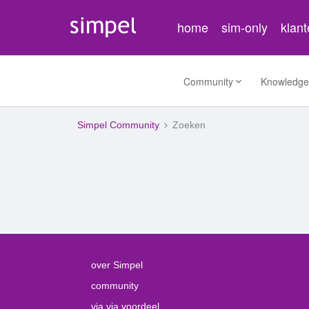
home
sim-only
klan
Community
Knowledge
Simpel Community
Zoeken
over Simpel
community
via via voordeel