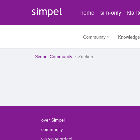
home
sim-only
klan
Community
Knowledge
Simpel Community
Zoeken
over Simpel
community
via via voordeel