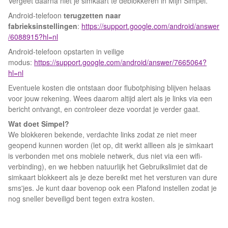
Vergeet daarna niet je simkaart te deblokkeren in Mijn Simpel.
Android-telefoon
terugzetten naar
fabrieksinstellingen
:
https://support.google.com/android/answer
/6088915?hl=nl
Android-telefoon opstarten in veilige
modus:
https://support.google.com/android/answer/7665064?
hl=nl
Eventuele kosten die ontstaan door flubotphising blijven helaas
voor jouw rekening. Wees daarom altijd alert als je links via een
bericht ontvangt, en controleer deze voordat je verder gaat.
Wat doet Simpel?
We blokkeren bekende, verdachte links zodat ze niet meer
geopend kunnen worden (let op, dit werkt allleen als je simkaart
is verbonden met ons mobiele netwerk, dus niet via een wifi-
verbinding), en we hebben natuurlijk het Gebruikslimiet dat de
simkaart blokkeert als je deze bereikt met het versturen van dure
sms'jes. Je kunt daar bovenop ook een Plafond instellen zodat je
nog sneller beveiligd bent tegen extra kosten.