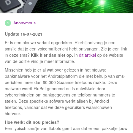
Anonymous
A
Update 16-07-2021
Er is een nieuwe variant opgedoken. Hierbij ontvang je een
sms'je dat je een voicemailbericht hebt ontvangen. Zie je een link
in deze sms?
Klik hier dan niet op.
In
dit artikel
op de website
van de politie vind je meer informatie.
Misschien heb je er al wat over gelezen in het nieuws:
bankmalware voor het Androidplatform die met behulp van sms-
berichten meer dan 60.000 Spaanse telefoons raakte. Deze
malware wordt FluBot genoemd en is ontwikkeld door
cybercriminelen om bankgegevens en telefoonnummers te
stelen. Deze specifieke sofware werkt alleen bij Android
telefoons, vandaar dat we deze gebruikers waarschuwen
hiervoor.
Hoe werkt dit nou precies?
Een typisch sms'je van flubots geeft aan dat er een pakketje jouw