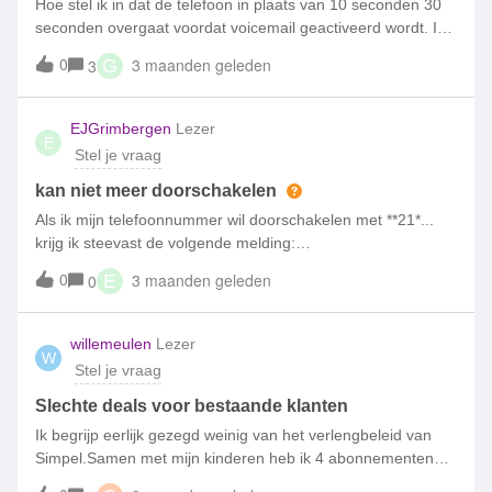
Hoe stel ik in dat de telefoon in plaats van 10 seconden 30
seconden overgaat voordat voicemail geactiveerd wordt. Ik
heb het volgende
0
3 maanden geleden
3
G
geprobeerd **61*+31624[JE_NUMMER_ZONDER_EERSTE
_0]**11*[SECONDEN]# maar dat werkt niet het blijft gewoon
op een frustrerende 10 seconden staan
EJGrimbergen
Lezer
E
Stel je vraag
kan niet meer doorschakelen
Als ik mijn telefoonnummer wil doorschakelen met **21*...
krijg ik steevast de volgende melding:
VERBINDINGSPROBLEEM OF ONGELDIGE MMI-CODEDit
0
3 maanden geleden
0
E
heeft altijd gewerkt maar nu niet meer.Iemand enig idee?
willemeulen
Lezer
W
Stel je vraag
Slechte deals voor bestaande klanten
Ik begrijp eerlijk gezegd weinig van het verlengbeleid van
Simpel.Samen met mijn kinderen heb ik 4 abonnementen
die nu verlengd kunnen worden. Ik ging er vanuit: verlengen