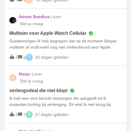
helaas naar een ander te gaan voor het bellen op mijn
Watch8
Ashwin Boedhoe
Lezer
Stel je vraag
Multisim voor Apple Watch Cellular
Goedemorgen,Ik heb begrepen dat op dit moment Simpel,
multisim of multi esim nog niet ondersteund voor Apple
Watch Cellular. Ik heb maandag de nieuws apple watch
0
25 dagen geleden
3
T
cellular gekocht. Zijn er wel plannen vanuit simpel om dit
aan te bieden op een gegeven moment? Zeker nu esim en
smartwatches toenemen
Marjer
Lezer
M
Stel je vraag
verlengsdeal die niet klopt
Ik heb een sms bericht ontvangen die aangeeft tot 6
maanden korting bij verlenging. Dit vind ik niet terug bij
verlengingdeals (bij geen enkele deal, maximaal 2 maanden
0
27 dagen geleden
7
T
korting). Daarnaast staat er: "Genoemde prijzen gelden in
combinatie met een tweejarig Sim Only abonnement. Bellen
in de EU gaat uit je bundel, alleen voor bellen en sms’en van