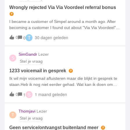
Wrongly rejected Via Via Voordeel referral bonus
I became a customer of Simpel around a month ago. After
becoming a customer I found out about "Via Via Voordeel"
that is heavily advertised on your platform. I read all terms
0
30 dagen geleden
0
T
and conditions of this promotion and I invited a friend to join
Simpel with my referal link. He registered with it and became
a Simpel member.My friend and I meet every single official
SimGandr
Lezer
S
requirement: the referral link was successfully tracked
Stel je vraag
(which we have email confirmation for), the 14-day cooling-
off period has passed, the first invoices have been paid, and
1233 voicemail in gesprek
both numbers have been active for over a month.Today we
Ik wil mijn voicemail afluisteren maar die blijkt in gesprek te
received automated rejection email of referral bonus.I
staan.Heb ik nog niet eerder gehad. Wat kan ik doen om
contacted customer service by phone regarding our wrongly
toch mijn voicemails te beluisteren?
0
1 maand geleden
1
S
rejected Via Via Voordeel referral bonus. The agent
informed me that I must be a customer for at least 2 months
before I am allowed to invite a friend. This is completely
Thomjavi
Lezer
false and is not stated anywhere in your official terms and
T
Stel je vraag
conditions.
Geen service/ontvangst buitenland meer