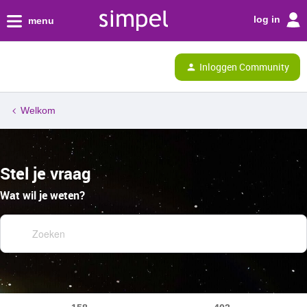
log in
menu
Inloggen Community
Welkom
Stel je vraag
Wat wil je weten?