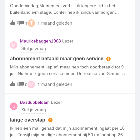
Goedemiddag,Momenteel verblijf ik langere tijd in het
buitenland ivm stage. Echter heb ik sinds vanmorgen
opeens geen bereik/service meer. Ik gebruik voornamelijk
0
1 maand geleden
1
T
een Spaanse simkaart voor internet en probeer mijn
Nederlandse nummer zo min mogelijk te gebruiken. Wat kan
dit zijn? Kan iemand mij hierbij helpen? Groeten,Thomas
Mauricebaggen1968
Lezer
M
Stel je vraag
abonnement betaald maar geen service
Mijn abonnement liep af, maar heb toch doorbetaald tot 9
juli. Nu heb ik geen service meer. De reactie van Simpel is
dat ze niet weten waarom alles stop staat.Wat nu?
0
1 maand geleden
0
M
Basdubbeldam
Lezer
B
Stel je vraag
lange overstap
Ik heb een mail gehad dat mijn abonnement ingaat per 16
juli. Terwijl mijn huidige abonnement bij 50+ afloopt op 26