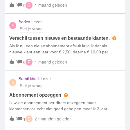
juni. Waarom zit er een gat van 20 dagen tussen en wat
0
1 maand geleden
0
B
moet ik nu doen?
fredco
Lezer
F
Stel je vraag
Verschil tussen nieuwe en bestaande klanten.
Als ik nu een nieuw abonnement afsluit krijg ik dat als
nieuwe klant een jaar voor € 2,50, daarna € 10,00 per
maand. Dit betekent een totale korting van 12 x € 7,50 = €
0
1 maand geleden
0
F
90,00.Als ik als bestaande klant verleng dan krijg ik twee
maanden gratis, daarna € 12,50 per maand. Dit betekent
een totale korting van 2 x € 12,50 = € 25,00.Ik kan dus beter
Samil.kiratli
Lezer
S
opzeggen.
Stel je vraag
Abonnement opzeggen
Ik wilde abonnement per direct opzeggen maar
klantenservice echt niet goed geholpen moet ik 2 jaar
wachten maar 30 dagen heb ik recht om abonnement
0
2 maanden geleden
1
S
opzeggen maar dit kan niet zolang duren. En je kan ook niet
laten ongedaan maken en je betaalt kost 50 cent ekstra per