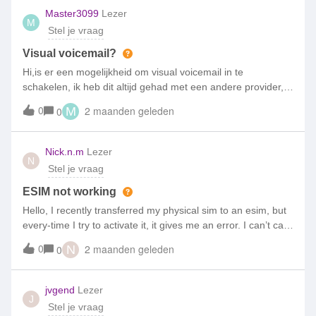
maand plafond als je mb aanvullen of niet je internet op je
Master3099
Lezer
M
blijft gewoon plafond kosten betalen maar klantenservice bel
Stel je vraag
ik en wachtte ik 15 min achter de telefoon 📱 alstublieft ik
raad niet aan niemand.
Visual voicemail?
Hi,is er een mogelijkheid om visual voicemail in te
schakelen, ik heb dit altijd gehad met een andere provider,
en nu moet ik 1233 bellen, erg ouderwets.ik hoor
0
2 maanden geleden
0
M
graaggroetjes.
Nick.n.m
Lezer
N
Stel je vraag
ESIM not working
Hello, I recently transferred my physical sim to an esim, but
every-time I try to activate it, it gives me an error. I can’t call
as I don’t have access to my number, anyone had this
0
2 maanden geleden
0
N
experienced and fixed it? I have tried activating on multiple
phones with esim support non work. [iPhone 15 Plus]
jvgend
Lezer
J
Stel je vraag