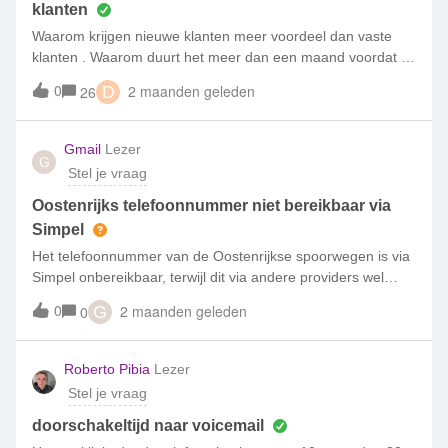
klanten
Waarom krijgen nieuwe klanten meer voordeel dan vaste
klanten . Waarom duurt het meer dan een maand voordat ik
antwoord krijg op mijn vraag via een ingevuld formulier. En
0
2 maanden geleden
26
D
waarom is Simpel zo slecht bereikbaar via de mail en is er
geen direct contact mogelijk via Whatsapp. Allemaal
redenen om Simpel te verlaten.
Gmail
Lezer
G
Stel je vraag
Oostenrijks telefoonnummer niet bereikbaar via
Simpel
Het telefoonnummer van de Oostenrijkse spoorwegen is via
Simpel onbereikbaar, terwijl dit via andere providers wel
bereikbaar is. Dit is heel lastig, omdat je tijdens een treinreis
0
2 maanden geleden
0
G
bij treinverstoringen dus geen contact kunt opnemen met
het telefoonnummer 0043-51717. Kan de blokkade van dit
telefoonnummer met spoed opgeheven worden? Anders
Roberto Pibia
Lezer
moet ik overstappen naar een andere provider.
Stel je vraag
doorschakeltijd naar voicemail