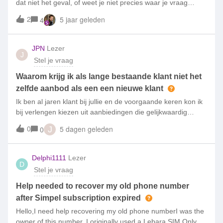
dat niet het geval, of weet je niet precies waar je vraag
thuishoort? Dan kan je je vraag hier stellen. Vraag maar
2
5 jaar geleden
4
raak en discussieer mee!
JPN
Lezer
J
Stel je vraag
Waarom krijg ik als lange bestaande klant niet het
zelfde aanbod als een een nieuwe klant
Ik ben al jaren klant bij jullie en de voorgaande keren kon ik
bij verlengen kiezen uit aanbiedingen die gelijkwaardig
waren als nieuwe klanten.Nu krijg ik een aanbod van 2
0
5 dagen geleden
0
J
maanden gratis terwijl nieuwe klanten maar liefst een
aanbieding krijgen van 12 maanden voor maar € 3,50.Ik ben
nu hard aan het denken om Simpel te gaan verlaten voor
Delphi1111
Lezer
D
een andere aanbieder , als reden is de waardering voor
Stel je vraag
vaste klanten.
Help needed to recover my old phone number
after Simpel subscription expired
Hello,I need help recovering my old phone numberI was the
owner of this number. I originally used a Lebara SIM Only