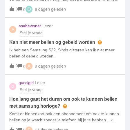
subscription from 2023. After finishing my Lebara contract, I
0
6 dagen geleden
0
D
transferred the number to Simpel.My Simpel subscription
has now expired, and I no longer have access to the SIM
card, but I need to recover this number because it is
asabewoner
Lezer
A
connected to my Google account and other important
Stel je vraag
services.I can provide proof of ownership, including invoices
from Lebara and Simpel, my personal details and previous
Kan niet meer bellen og gebeld worden
contract information.Could you please tell me if it is possible
Ik heb een Samsung S22. Sinds gisteren kan ik niet meer
to reactivate this number or get a replacement SIM/eSIM
bellen of gebeld worden.
after verification?Thank you for your help.
0
9 dagen geleden
0
A
guccigirl
Lezer
G
Stel je vraag
Hoe lang gaat het duren om ook te kunnen bellen
met samsung horloge?
Komt er binnenkort ook een abonnement om ook te kunnen
bellen op je watch zonder je telefoon bij je te hebben . Ik
vindt sim only een super provider maar ben toch van plan
0
14 dagen geleden
3
S