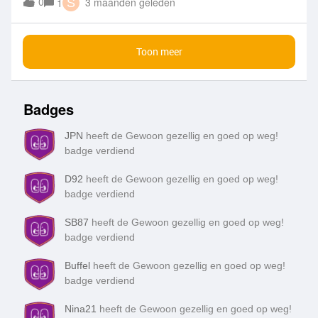
0
3 maanden geleden
1
S
voor 2 jaar, logisch.Maar dan zie je het aanbod voor nieuwe
klanten en dat verschil is écht fors.Even concreet:Bij de 40
MB deal krijgen nieuwe klanten ongeveer €80 voordeel per
Toon meer
persoon Voor 4 abonnementen is dat €320 voordeel Na een
telefoontje naar de klantenservice krijg je als bestaande
klant wel iets extra’s, echter is de korting niet voor 12 maar
voor 6 maanden, nog steeds een voordeel voor nieuwe
Badges
klanten van €42Kort samengevat “wilt u alstublieft klant
blijven voor €168 extra”Dat voelt echt als stank voor dank.Ik
JPN
heeft de Gewoon gezellig en goed op weg!
snap dat nieuwe klanten geworven moeten worden, maar dit
badge verdiend
verschil is niet meer uit te leggen als klantenbinding.Ben
benieuwd hoe anderen dit ervaren.
D92
heeft de Gewoon gezellig en goed op weg!
badge verdiend
SB87
heeft de Gewoon gezellig en goed op weg!
badge verdiend
Buffel
heeft de Gewoon gezellig en goed op weg!
badge verdiend
Nina21
heeft de Gewoon gezellig en goed op weg!