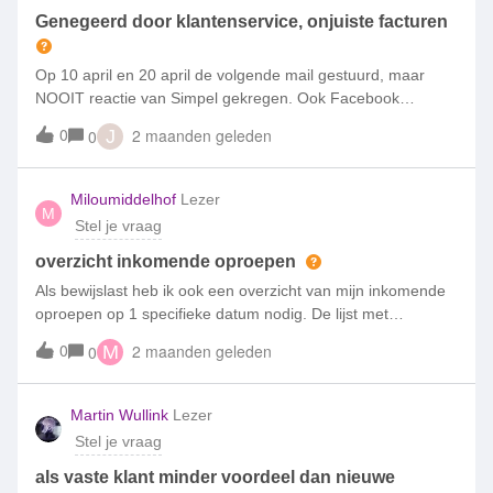
Genegeerd door klantenservice, onjuiste facturen
Op 10 april en 20 april de volgende mail gestuurd, maar
NOOIT reactie van Simpel gekregen. Ook Facebook
Messenger wordt niet beantwoord. Zojuist ontvang ik een
0
2 maanden geleden
0
J
factuur van € 170,61 voor het afgekochte abonnement,
betreft nr x.Ik ben van mening dat de factuur onjuist is.
Meerdere zaken vallen mij op.1. De afkoopsom is te hoog.
Miloumiddelhof
Lezer
M
Er wordt € 165,46 in rekening gebracht. Terwijl € 149,52 als
Stel je vraag
afkoopsom is afgesproken.2. Het abonnement loopt blijkens
de nieuwe factuur onterecht door, terwijl het abonnement is
overzicht inkomende oproepen
afgekocht. En ik hiervoor een afkoopsom van € 149,52 zou
Als bewijslast heb ik ook een overzicht van mijn inkomende
betalen.Ik wens dat de factuur wordt herzien. Ik zie graag
oproepen op 1 specifieke datum nodig. De lijst met
uw reactie tegemoet. Vandaag ontvang ik een
inkomende oproepen in mijn telefoontoestel is niet
0
2 maanden geleden
0
M
onnavolgbare aanmaning voor € 0,50. Terwijl het
voldoende omdat je hier ook de mogelijkheid hebt om deze
abonnement allang is afgekocht!Ik word hier moedeloos
te verwijderen. Is het mogelijk om deze toegestuurd te
van! Kan iemand mij helpen?
krijgen?
Martin Wullink
Lezer
Stel je vraag
als vaste klant minder voordeel dan nieuwe