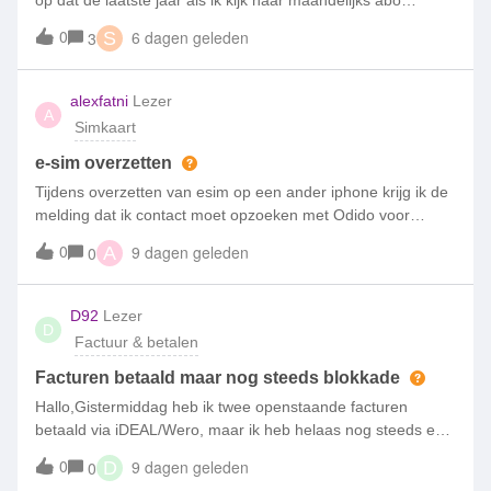
op dat de laatste jaar als ik kijk naar maandelijks abo
aanpassen (bellen, sms en data) dat de prijzen bijna gelijk
0
6 dagen geleden
3
S
blijven.Vroeger, een paar jaar geleden was de prijsopbouw
veel logischer. Als je 2x zoveel betaald, krijg je 2x zoveel
service.Dus250MB 2,50 euro500MB 5,00 euro etceteraNu
alexfatni
Lezer
A
zit daar heel weinig prijsverschil in;40MB 11 euro30MB 10
Simkaart
euro5GB 7 euroIk vind dit een slechte ontwikkeling en niet
meer klantvriendelijk.Zodra mijn abo afloopt ga ik weg.
e-sim overzetten
Tijdens overzetten van esim op een ander iphone krijg ik de
melding dat ik contact moet opzoeken met Odido voor
verder assistentie. Bij Odido winkel geweest, het antwoord is
0
9 dagen geleden
0
A
zij kunnen helpen en moet contact opzoeken met Simpel.
Kastje naar de muur spelletje is begonnen. Wie heeft hier
ervaring mee en kan helpen. Ik wil desnoods gewoon
D92
Lezer
D
teruggaan naar de oude Sim kaart.
Factuur & betalen
Facturen betaald maar nog steeds blokkade
Hallo,Gistermiddag heb ik twee openstaande facturen
betaald via iDEAL/Wero, maar ik heb helaas nog steeds een
blokkade en kan dus niet internetten en bellen. Wanneer
0
9 dagen geleden
0
D
wordt deze blokkade opgeheven, zodat ik weer bereikbaar