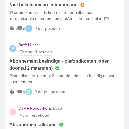
veelgestelde vragen. Mocht je vraag daar n
toen kreeg ik al een melding dat mijn kosten al 50 euro
Niet bellen/smsen in buitenland
waren terwijl ik nog niets had gedaan.
Waarom kan ik sinds kort niet meer bellen naar
internationale nummers en sms'en in het buitenland??
Internetten en bellen met Nederlandse nummers kan
0
2 uur geleden
0
L
wel.Spanje en Frankrijk werkt gewoon niet. België teHeb
niks veranderd in m'n telefoon of simpelapp qua
instellingen.
Buffel
Lezer
B
Factuur & betalen
Abonnement beeindigd - plafondkosten lopen
door (al 2 maanden)
Plafondkosten lopen al 2 maanden door na beindiging van
abonnement
0
2 dagen geleden
3
B
DJMRReneerkens
Lezer
D
Nummerbehoud
Abonnement afkopen