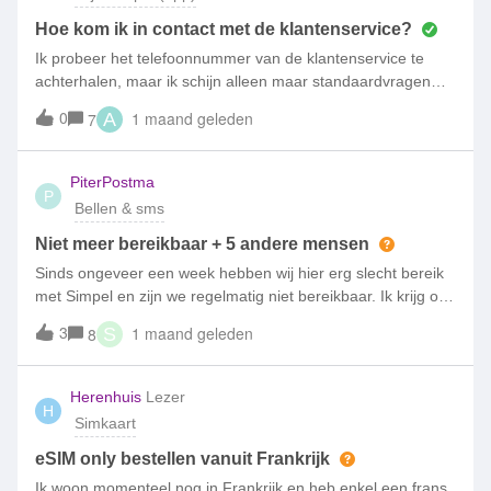
Hoe kom ik in contact met de klantenservice?
Ik probeer het telefoonnummer van de klantenservice te
achterhalen, maar ik schijn alleen maar standaardvragen
aan te kunnen klikken of naar deze community te kunnen
0
1 maand geleden
7
A
gaan. Iemand een telefoonnummer?
PiterPostma
P
Bellen & sms
Niet meer bereikbaar + 5 andere mensen
Sinds ongeveer een week hebben wij hier erg slecht bereik
met Simpel en zijn we regelmatig niet bereikbaar. Ik krijg ook
geen meldingen van gemiste oproepen of voicemail
3
1 maand geleden
8
S
binnen.Het gaat niet alleen om mij: ook 4 familieleden en
zelfs de buurvrouw, allemaal met Simpel, hebben precies
hetzelfde probleem in deze buurt. Daarom lijkt het mij sterk
Herenhuis
Lezer
H
dat het aan mijn telefoon of simkaart ligt. We hebben een
Simkaart
bedrijf en krijgen ook de terug koppeling van klanten dat we
niet bereikbaar zijn op onze 06 nummers.Op de
eSIM only bestellen vanuit Frankrijk
dekkingskaart staat bovendien dat het bereik hier gewoon
Ik woon momenteel nog in Frankrijk en heb enkel een frans