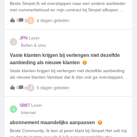
Beste Simpel,Ik wil overstappen naar een andere aanbieder
met nummerbehoud en mijn contract bij Simpel afkopen.
Hoe kan ik dat doen en hoe wordt de afkoopsom berekend?
0
4 dagen geleden
3
S
Gr Dave
JPN
Lezer
J
Bellen & sms
Vaste klanten krijgen bij verlengen niet dezelfde
aanbieding als nieuwe klanten
Vaste klanten krijgen bij verlengen niet dezelfde aanbieding
als nieuwe klanten.Vandaar dat ik dan ook ga overstappen
naar een andere aanbieder.
0
5 dagen geleden
0
J
SB87
Lezer
S
Internet
abonnement maandelijks aanpassen
Beste Community, Ik ben al jaren klant bij Simpel.Het valt mij