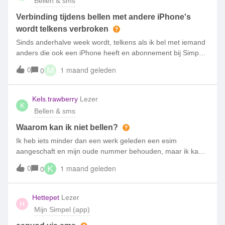
Bellen & sms
Verbinding tijdens bellen met andere iPhone's
wordt telkens verbroken
Sinds anderhalve week wordt, telkens als ik bel met iemand
anders die ook een iPhone heeft en abonnement bij Simpel
of Odido heeft, de verbinding na een paar minuten
0
1 maand geleden
0
M
verbroken.We hebben het toestel al meerdere malen
opnieuw opgestart;Netwerkverbinding hersteld;Simkaart is
vanuit Simpel gereset;Toestel in vliegtuigmodus gezet;En er
Kels.trawberry
Lezer
K
is nu een nieuwe simkaart onderweg.Omdat meerdere
Bellen & sms
personen in mijn omgeving hier last van hebben, denk ik niet
dat het zozeer aan het toestel (is van oktober 2025) of de
Waarom kan ik niet bellen?
simkaart (is van september 2025) ligt, maar dat de oorzaak
Ik heb iets minder dan een werk geleden een esim
bij Simpel of Odido ligt.Weet iemand hier een oplossing
aangeschaft en mijn oude nummer behouden, maar ik kan
voor?
niet meer bellen? Ik kan wel nog telefoontjes ontvangen
0
1 maand geleden
0
K
maar zelf kan ik niet bellen. Ik heb geprobeerd via mijn
instellingen “Standaardtelefoonlijn” te wijzigen want er staan
2. Eentje is mijn oude echte nummer en de ander is een
Hettepet
Lezer
H
onbekend nummer. Het maakt niet uit welke ik selecteer, ik
Mijn Simpel (app)
kan niet bellen. Ik heb mijn telefoon ook opnieuw opgestart,