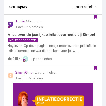
Recent actief
3985 Topics
Janine
Moderator
Factuur & betalen
Alles over de jaarlijkse inflatiecorrectie bij Simpel
INFLATIECORRECTIE
Hey lezer! Op deze pagina lees je meer over de prijsinflatie,
inflatiecorrectie en wat dit betekent voor jouw
abonnement.Wat is inflatiecorrectie?In 2023 zijn de prijzen in
0
1 jaar geleden
17
C
Nederland gestegen, deze stijging heet prijsinflatie.
Vanwege het effect dat dit heeft op onze kosten, verhogen
wij in januari 2024 de vaste maandkosten van de meeste
SimplyOmar
Ervaren helper
S
abonnementen. Dit doen we met het aangeleverde
Factuur & betalen
inflatiecijfer van het Centraal Bureau voor de Statistiek
(CBS). Deze verhoging staat beter bekend als:
inflatiecorrectie. Op de eerste factuur uit 2024 vind je jouw
nieuwe abonnementstarief terug. De vaste
abonnementskosten zullen omhoog gaan met 5.7%. Dit is
het percentage dat het CBS heeft vastgesteld via de