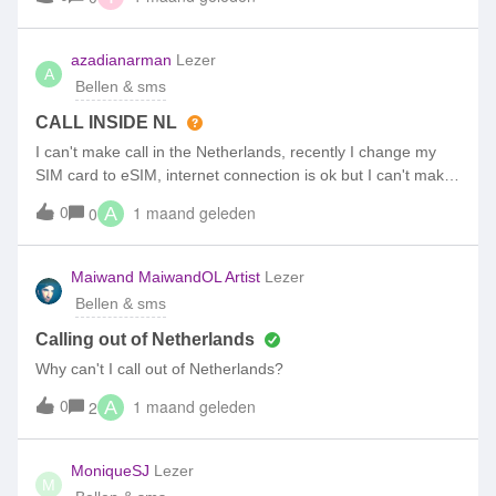
staat zelfs actief. Maar het werkt niet. Graag hulp. Mer
hoefde te betalen. Mijn vriend was het hier niet mee eens en
spoed
vroeg waarom ik moest betalen voor niet-gemaakte
azadianarman
Lezer
kosten.De medewerkster met wie ik woensdag gesproken
A
Bellen & sms
had, zou een bericht sturen naar de afdeling die de
waarschuwingen over de bundelkosten verstuurt. Zij gaf
CALL INSIDE NL
I can't make call in the Netherlands, recently I change my
SIM card to eSIM, internet connection is ok but I can't make
call
0
1 maand geleden
0
A
Maiwand MaiwandOL Artist
Lezer
Bellen & sms
Calling out of Netherlands
Why can't I call out of Netherlands?
0
1 maand geleden
2
A
MoniqueSJ
Lezer
M