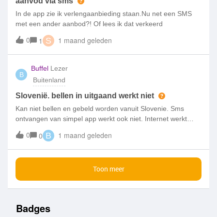
niks gebeurd. Ik vind dit erg vervelend en onhandig, zou
aanvod via sms
iemand weten wat er aan de hand is?
In de app zie ik verlengaanbieding staan.Nu net een SMS
met een ander aanbod?! Of lees ik dat verkeerd
0
1 maand geleden
1
S
Buffel
Lezer
B
Buitenland
Slovenië. bellen in uitgaand werkt niet
Kan niet bellen en gebeld worden vanuit Slovenie. Sms
ontvangen van simpel app werkt ook niet. Internet werkt
prima. Heb alle instellingen juist staan etc etc. Waarom ben
0
1 maand geleden
0
B
ik geblokkeerd? Mvg,Jeroen
Toon meer
Badges