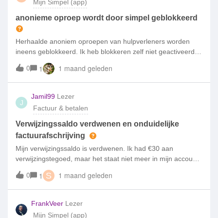
Mijn Simpel (app)
anonieme oproep wordt door simpel geblokkeerd
Herhaalde anoniem oproepen van hulpverleners worden
ineens geblokkeerd. Ik heb blokkeren zelf niet geactiveerd.
Lastig want mijn man is in het buitenland ziek geworden.
0
1 maand geleden
1
Vraag aan Simpel: willen jullie de instellingen van mijn
mobiel abonnement checken?
Jamil99
Lezer
J
Factuur & betalen
Verwijzingssaldo verdwenen en onduidelijke
factuurafschrijving
Mijn verwijzingssaldo is verdwenen. Ik had €30 aan
verwijzingstegoed, maar het staat niet meer in mijn account.
Waarom is het verdwenen? Ik zie ook dat het bedrag van
0
1 maand geleden
1
S
mijn volgende factuur van mijn bankrekening wordt
afgeschreven. Kunt u dit uitleggen?
FrankVeer
Lezer
Mijn Simpel (app)