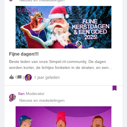
Nieuws en mededelingen
steeds hard bezig om het probleem op te lossen. Het
probleem wordt veroorzaakt door een kabelbreuk door
werkzaamheden vlak bij Rotterdam. We zien dat het bij een
aantal klanten werkt om het toestel uit- en aan te zetten. Wil
je dit proberen? Zit je thuis op Wifi dan raden we je aan om
het bellen via Wifi aan te zetten op je toestel.
Fijne dagen!!!
Beste leden van onze Simpel.nl-community, De dagen
worden korter, de lichtjes fonkelen in de straten, en een
warm gevoel van samenzijn vult de lucht. Terwijl het jaar ten
0
1 jaar geleden
0
einde loopt, kijken wij als team van Simpel met trots terug op
een bijzonder jaar. Een jaar waarin jullie ons keer op keer
hebben geïnspireerd, verrast en een glimlach op ons gezicht
Ilan
Moderator
hebben getoverd.Jullie betrokkenheid, vragen, ideeën en
Nieuws en mededelingen
steun maken onze community uniek. Samen zorgen we
ervoor dat iedereen verbonden blijft, niet alleen met onze
diensten maar ook met elkaar. Dankzij jullie zijn we elke dag
weer gemotiveerd om te verbeteren en jullie zo goed