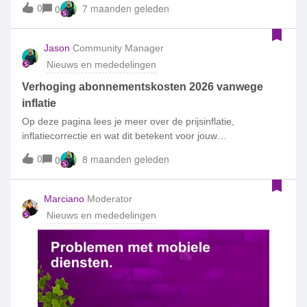
0
7 maanden geleden
0
Jason
Community Manager
Nieuws en mededelingen
Verhoging abonnementskosten 2026 vanwege
inflatie
Op deze pagina lees je meer over de prijsinflatie,
inflatiecorrectie en wat dit betekent voor jouw
abonnement.Wat is inflatiecorrectie?In 2025 stegen de
0
8 maanden geleden
0
prijzen in Nederland. Dit heet prijsinflatie en heeft effect op
onze kosten. Daarom verhogen we in januari 2026 de vaste
maandkosten van de meeste abonnementen. Hiervoor
Marciano
Moderator
gebruiken we het inflatiepercentage dat het Centraal Bureau
Nieuws en mededelingen
voor de Statistiek (CBS) heeft vastgesteld. Het verhogen van
de kosten als gevolg van de prijsinflatie noemen we
inflatiecorrectie. De wijziging vind je terug vanaf de eerste
factuur die je in 2026 van ons krijgt.We verhogen de vaste
kosten van een abonnement in januari 2025 met 3,1%. Dit
percentage baseren we op de jaarmutatie CPI van het CBS