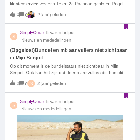
klantenservice wegens 1e en 2e Paasdag gesloten.Regel
alles in Mijn Simpel of vind het antwoord op je vraag in
0
2 jaar geleden
0
de Knowledgebase.Heb je vragen waarop je het antwoord
niet kan vinden of lukt het niet in Mijn Simpel? Start dan een
nieuw topic. Er komt zo snel mogelijk iemand bij je!
SimplyOmar
Ervaren helper
S
Nieuws en mededelingen
(Opgelost)Bundel en mb aanvullers niet zichtbaar
in Mijn Simpel
Op dit moment is de bundelstatus niet zichtbaar in Mijn
Simpel. Ook kan het zijn dat de mb aanvullers die besteld
worden niet zichtbaar zijn.Wij werken er hard aan dit zo snel
0
2 jaar geleden
0
S
mogelijk op te lossen.Onze excuses voor het ongemak.
SimplyOmar
Ervaren helper
S
Nieuws en mededelingen