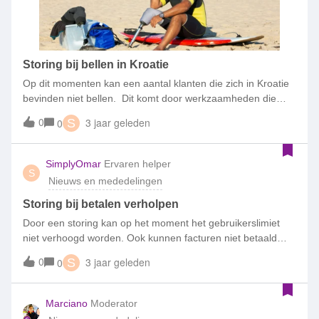
Storing bij bellen in Kroatie
Op dit momenten kan een aantal klanten die zich in Kroatie
bevinden niet bellen. Dit komt door werkzaamheden die
gedaan worden aan het VOLTE netwerk daar waar wij geen
0
3 jaar geleden
0
S
invloed op hebben. Er is wel een oplossing voor dit
probleem. Door het bellen via 4G uit te schakelen, moet het
weer mogelijk worden weer te kunnen bellen. Hieronder
SimplyOmar
Ervaren helper
S
leggen wij uit hoe 4G bellen is uit te schakelen. Hoe schakel
Nieuws en mededelingen
ik bellen via 4G uit? Voor android toestellen:Ga naar
instellingen &gt; verbindingen &gt; mobiele netwerken &gt;
Storing bij betalen verholpen
bellen via 4 G uitzetten. Voor IoSKijk hier
Door een storing kan op het moment het gebruikerslimiet
niet verhoogd worden. Ook kunnen facturen niet betaald
worden.De storing is inmiddels verholpen en rekeningen zijn
0
3 jaar geleden
0
S
weer zichtbaar. Ook betalingen zijn weer mogelijk. Bij vragen
reageer gerust hieronder.
Marciano
Moderator