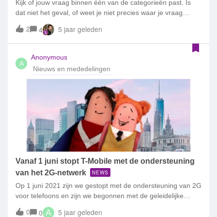
Kijk of jouw vraag binnen één van de categorieën past. Is
dat niet het geval, of weet je niet precies waar je vraag
thuishoort? Dan kan je je vraag hier stellen. Vraag maar
2
5 jaar geleden
4
raak en discussieer mee!
Anonymous
A
Nieuws en mededelingen
Vanaf 1 juni stopt T-Mobile met de ondersteuning
van het 2G-netwerk
NEWS
Op 1 juni 2021 zijn we gestopt met de ondersteuning van 2G
voor telefoons en zijn we begonnen met de geleidelijke
afbouw van het 2G-netwerk. Om deze reden informeren we
0
5 jaar geleden
0
A
klanten sinds 2019 dat als je gebruikmaakt van een telefoon