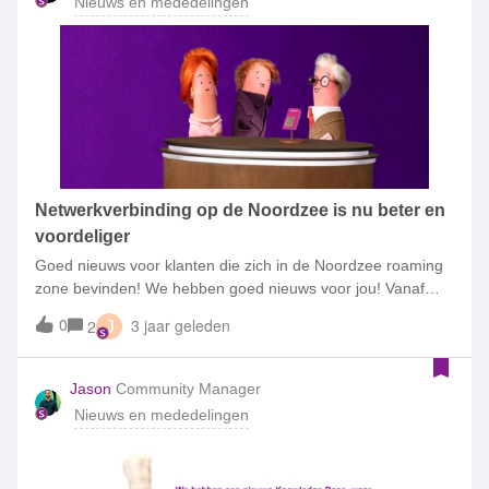
Nieuws en mededelingen
Netwerkverbinding op de Noordzee is nu beter en
voordeliger
Goed nieuws voor klanten die zich in de Noordzee roaming
zone bevinden! We hebben goed nieuws voor jou! Vanaf
vandaag bel, sms en internet jij veel voordeliger op de
0
3 jaar geleden
2
J
Noordzee. Dankzij onze samenwerking met roaming partner
Tampnet creëren we zo een veel toegankelijker alternatief
voor de communicatie via satelliet of marifoon op de
Jason
Community Manager
drukstbezochte vaarroute van Europa. Bevind jij je in de
Nieuws en mededelingen
Noordzee roaming zone? Dan profiteer je vanaf vandaag
van een betere netwerkervaring. Zodra je in het bereik komt
van de roaming zone Noordzee, ontvang je een welkomst