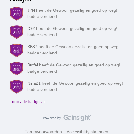
aan, stuur nooit activatiecodes door naar anderen en zet in
de instellingen van WhatsApp de 'beveiligingsmeldingen'
JPN
heeft de Gewoon gezellig en goed op weg!
aan. Wangiri: terugbelfraude ‘Wangiri’ is Japans voor ‘één
badge verdiend
keer overgaan en stoppen’. Als je het slachtoffer bent van
een poging tot wangiri-fraude word je vanaf een onbekend,
D92
heeft de Gewoon gezellig en goed op weg!
buitenlands nummer gebeld. Na een enkele keer overgaan
badge verdiend
wordt er aan de andere kant weer opgehangen. De
oplichters hopen dat je
SB87
heeft de Gewoon gezellig en goed op weg!
badge verdiend
Buffel
heeft de Gewoon gezellig en goed op weg!
badge verdiend
Nina21
heeft de Gewoon gezellig en goed op weg!
badge verdiend
Toon alle badges
Forumvoorwaarden
Accessibility statement