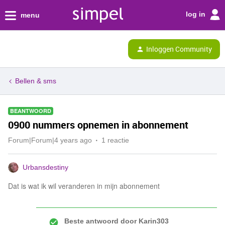
log in
menu
Inloggen Community
Bellen & sms
BEANTWOORD
0900 nummers opnemen in abonnement
Forum|Forum|4 years ago
1 reactie
Urbansdestiny
Dat is wat ik wil veranderen in mijn abonnement
Beste antwoord door
Karin303