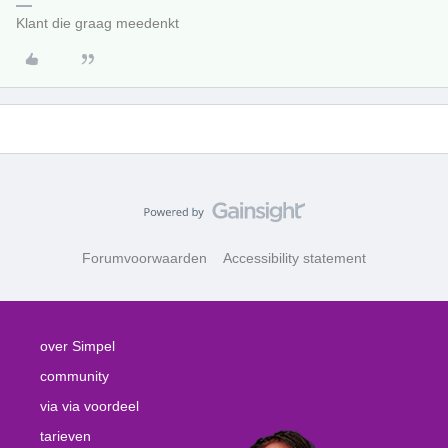
Klant die graag meedenkt
Forumvoorwaarden
Accessibility statement
over Simpel
community
via via voordeel
tarieven