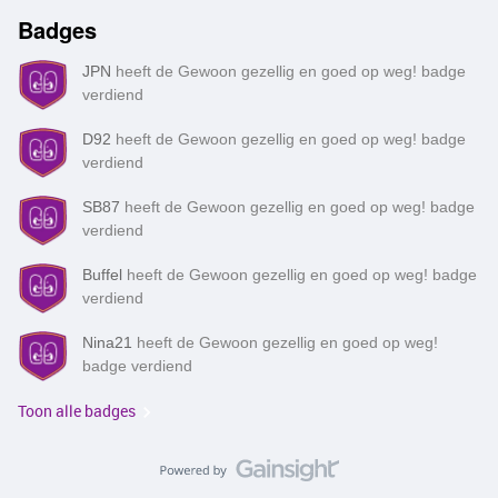
Badges
EU/buitenland betaal je een toeslag". Dus ik kan met een
verlengd abonnement niet meer gebruik maken van bellen in de
EU. Dat maakt verlengen helemaal niet interessant als ik het niet
JPN
heeft de Gewoon gezellig en goed op weg! badge
meer in Europa kan gebruiken. Dit lijkt mij niet correct. Daarnaast
verdiend
is het aanbod bij het afsluiten van een nieuw abonnement veel
D92
heeft de Gewoon gezellig en goed op weg! badge
beter dan wat ik nu als verlengingsdeals heb gekregen, terwijl ik
verdiend
al jaren bij Simpel zit. Het lijkt mij dat er meerdere fouten nu in
deze verlengingsdeals staan. Hoe kan dit worden opgelost? Ik
SB87
heeft de Gewoon gezellig en goed op weg! badge
heb geprobeerd om dit via de chatfunctie in de App te doen, maar
verdiend
dan moet ik gaan bellen. Iets wat nu niet mogelijk is. Daar
Buffel
heeft de Gewoon gezellig en goed op weg! badge
verdiend
Nina21
heeft de Gewoon gezellig en goed op weg!
badge verdiend
Toon alle badges