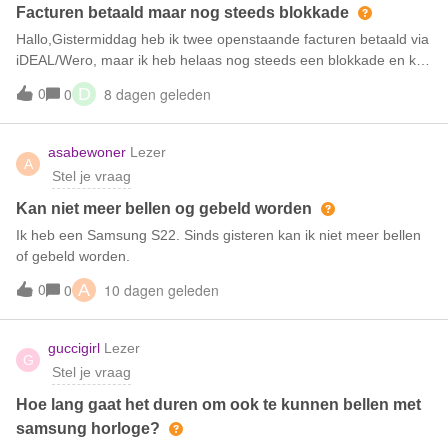
Facturen betaald maar nog steeds blokkade
Hallo,Gistermiddag heb ik twee openstaande facturen betaald via
iDEAL/Wero, maar ik heb helaas nog steeds een blokkade en kan
dus niet internetten en bellen. Wanneer wordt deze blokkade
0
8 dagen geleden
0
D
opgeheven, zodat ik weer bereikbaar ben? De betaling staat in
de app van Mijn Simpel nog op “wordt verwerkt”, maar de
bedragen zijn wel al afgeschreven van mijn bankrekening.. Wat
asabewoner
Lezer
A
nu?
Stel je vraag
Kan niet meer bellen og gebeld worden
Ik heb een Samsung S22. Sinds gisteren kan ik niet meer bellen
of gebeld worden.
0
10 dagen geleden
0
A
guccigirl
Lezer
G
Stel je vraag
Hoe lang gaat het duren om ook te kunnen bellen met
samsung horloge?