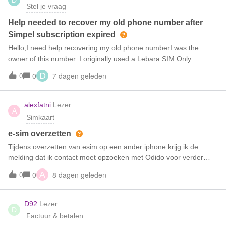
D
de waardering voor vaste klanten.
Stel je vraag
Help needed to recover my old phone number after
Simpel subscription expired
Hello,I need help recovering my old phone numberI was the
owner of this number. I originally used a Lebara SIM Only
subscription from 2023. After finishing my Lebara contract, I
0
7 dagen geleden
0
D
transferred the number to Simpel.My Simpel subscription has
now expired, and I no longer have access to the SIM card, but I
need to recover this number because it is connected to my
alexfatni
Lezer
A
Google account and other important services.I can provide proof
Simkaart
of ownership, including invoices from Lebara and Simpel, my
personal details and previous contract information.Could you
e-sim overzetten
please tell me if it is possible to reactivate this number or get a
Tijdens overzetten van esim op een ander iphone krijg ik de
replacement SIM/eSIM after verification?Thank you for your help.
melding dat ik contact moet opzoeken met Odido voor verder
assistentie. Bij Odido winkel geweest, het antwoord is zij kunnen
0
8 dagen geleden
0
A
helpen en moet contact opzoeken met Simpel. Kastje naar de
muur spelletje is begonnen. Wie heeft hier ervaring mee en kan
helpen. Ik wil desnoods gewoon teruggaan naar de oude Sim
D92
Lezer
D
kaart.
Factuur & betalen