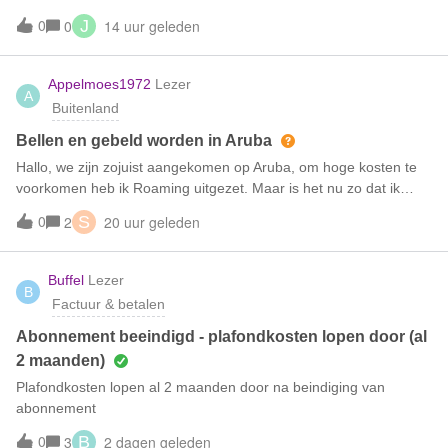
ik opzich wel.Op de site zijn er nu veel aanbiedingen met voor
0
14 uur geleden
0
J
een laag bedrag (de eerste 6 maanden) en ga je daarna meer
betalen. Is het ook mogelijk om het huidige abonnement om te
laten zetten naar een aanbieding?
Appelmoes1972
Lezer
A
Buitenland
Bellen en gebeld worden in Aruba
Hallo, we zijn zojuist aangekomen op Aruba, om hoge kosten te
voorkomen heb ik Roaming uitgezet. Maar is het nu zo dat ik
daardoor zelf niet kan bellen of gebeld worden? Moet ik Roaming
0
20 uur geleden
2
S
aanzetten om zelf te bellen of om gebeld te worden? Want dan zit
ik weer met torenhoge kosten omdat Roaming aan staat. Want op
de achtergrond wordt er dan toch weer contact gemaakt met het
Buffel
Lezer
B
internet. Net als ooit toen ik in Amerika was, ik was net geland en
Factuur & betalen
toen kreeg ik al een melding dat mijn kosten al 50 euro waren
terwijl ik nog niets had gedaan.
Abonnement beeindigd - plafondkosten lopen door (al
2 maanden)
Plafondkosten lopen al 2 maanden door na beindiging van
abonnement
0
2 dagen geleden
3
B