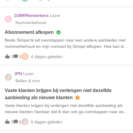
DJMRReneerkens
Lezer
D
Nummerbehoud
Abonnement afkopen
Beste Simpel,Ik wil overstappen naar een andere aanbieder met
nummerbehoud en mijn contract bij Simpel afkopen. Hoe kan ik
dat doen en hoe wordt de afkoopsom berekend?Gr Dave
0
4 dagen geleden
3
S
JPN
Lezer
J
Bellen & sms
Vaste klanten krijgen bij verlengen niet dezelfde
aanbieding als nieuwe klanten
Vaste klanten krijgen bij verlengen niet dezelfde aanbieding als
nieuwe klanten.Vandaar dat ik dan ook ga overstappen naar een
andere aanbieder.
0
5 dagen geleden
0
J