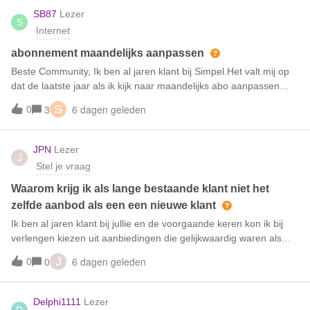
SB87
Lezer
S
Internet
abonnement maandelijks aanpassen
Beste Community, Ik ben al jaren klant bij Simpel.Het valt mij op
dat de laatste jaar als ik kijk naar maandelijks abo aanpassen
(bellen, sms en data) dat de prijzen bijna gelijk blijven.Vroeger,
0
6 dagen geleden
3
S
een paar jaar geleden was de prijsopbouw veel logischer. Als je
2x zoveel betaald, krijg je 2x zoveel service.Dus250MB 2,50
euro500MB 5,00 euro etceteraNu zit daar heel weinig
JPN
Lezer
J
prijsverschil in;40MB 11 euro30MB 10 euro5GB 7 euroIk vind dit
Stel je vraag
een slechte ontwikkeling en niet meer klantvriendelijk.Zodra mijn
abo afloopt ga ik weg.
Waarom krijg ik als lange bestaande klant niet het
zelfde aanbod als een een nieuwe klant
Ik ben al jaren klant bij jullie en de voorgaande keren kon ik bij
verlengen kiezen uit aanbiedingen die gelijkwaardig waren als
nieuwe klanten.Nu krijg ik een aanbod van 2 maanden gratis
0
6 dagen geleden
0
J
terwijl nieuwe klanten maar liefst een aanbieding krijgen van 12
maanden voor maar € 3,50.Ik ben nu hard aan het denken om
Simpel te gaan verlaten voor een andere aanbieder , als reden is
Delphi1111
Lezer