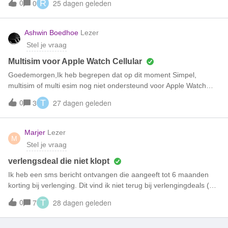
0
25 dagen geleden
0
R
simkaart actief is en of er een blokkade op mijn aansluiting staat?
Ashwin Boedhoe
Lezer
Stel je vraag
Multisim voor Apple Watch Cellular
Goedemorgen,Ik heb begrepen dat op dit moment Simpel,
multisim of multi esim nog niet ondersteund voor Apple Watch
Cellular. Ik heb maandag de nieuws apple watch cellular
0
27 dagen geleden
3
T
gekocht. Zijn er wel plannen vanuit simpel om dit aan te bieden
op een gegeven moment? Zeker nu esim en smartwatches
toenemen
Marjer
Lezer
M
Stel je vraag
verlengsdeal die niet klopt
Ik heb een sms bericht ontvangen die aangeeft tot 6 maanden
korting bij verlenging. Dit vind ik niet terug bij verlengingdeals (bij
geen enkele deal, maximaal 2 maanden korting). Daarnaast
0
28 dagen geleden
7
T
staat er: "Genoemde prijzen gelden in combinatie met een
tweejarig Sim Only abonnement. Bellen in de EU gaat uit je
bundel, alleen voor bellen en sms’en van Nederland naar de