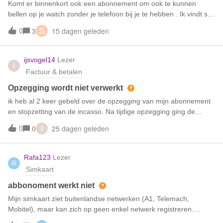
Komt er binnenkort ook een abonnement om ook te kunnen
bellen op je watch zonder je telefoon bij je te hebben . Ik vindt sim
only een super provider maar ben toch van plan helaas naar een
0
15 dagen geleden
3
S
ander te gaan voor het bellen op mijn Watch8
ijsvogel14
Lezer
I
Factuur & betalen
Opzegging wordt niet verwerkt
ik heb al 2 keer gebeld over de opzegging van mijn abonnement
en stopzetting van de incasso. Na tijdige opzegging ging de
incasso door en heb ik deze geblokkeerd. Er is een creditfactuur
0
25 dagen geleden
0
I
gemaakt voor dit bedrag, Maar ik kreeg alsnog een mail waarin
stond dat ik 15 euro incasso kosten moest betalen.Ik heb na de
2e keer bellen met de klantensevice een mail gevraagd met de
Rafa123
Lezer
R
bevestiging, dat ik inderdaad niet hoef te betalen en dat de mail
Simkaart
dat ik incasso kosten zou moeten betalen onterecht is.Maar nu 2
weken later staat in de simpel app dat ik 15 euro incasso kosten
abbonoment werkt niet
verschuldigd ben. Wanneer wordt de administratie bijgewerkt?
Mijn simkaart ziet buitenlandse netwerken (A1, Telemach,
Mobitel), maar kan zich op geen enkel netwerk registreren.
Kunnen jullie controleren of internationale roaming op mijn