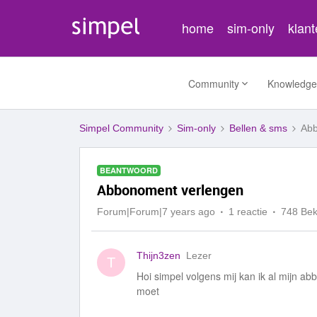
home
sim-only
klan
Community
Knowledge
Simpel Community
Sim-only
Bellen & sms
Abb
BEANTWOORD
Abbonoment verlengen
Forum|Forum|7 years ago
1 reactie
748 Be
Thijn3zen
Lezer
T
Hoi simpel volgens mij kan ik al mijn a
moet