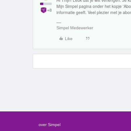
Hi Thijn! Leuk dat je wilt verlengen. Je 
Mijn Simpel pagina onder het kopje 'Ab
+8
informatie geeft. Veel plezier met je a
Simpel Medewerker
Like
over Simpel