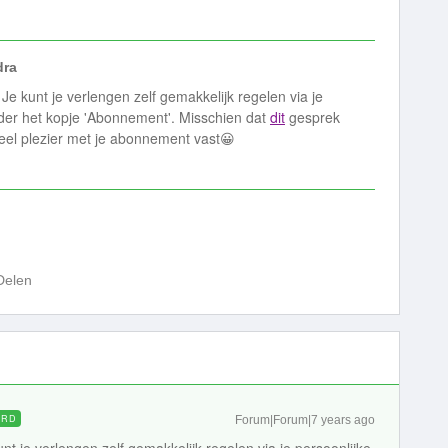
dra
. Je kunt je verlengen zelf gemakkelijk regelen via je
nder het kopje 'Abonnement'. Misschien dat
dit
gesprek
Veel plezier met je abonnement vast😀
Delen
ORD
Forum|Forum|7 years ago