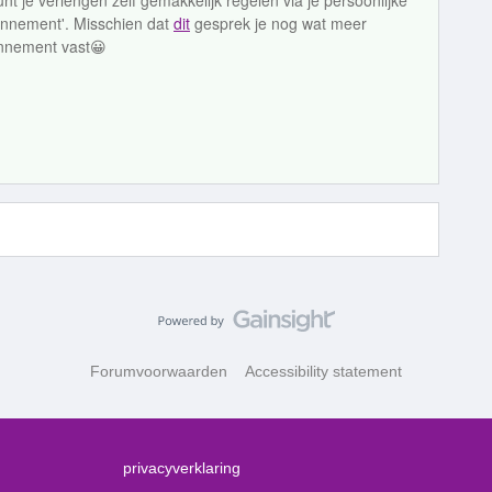
kunt je verlengen zelf gemakkelijk regelen via je persoonlijke
onnement'. Misschien dat
dit
gesprek je nog wat meer
bonnement vast😀
Forumvoorwaarden
Accessibility statement
privacyverklaring