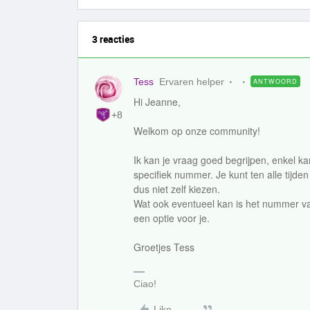
3 reacties
Tess
Ervaren helper
ANTWOORD
Hi Jeanne,
+8
Welkom op onze community!
Ik kan je vraag goed begrijpen, enkel k
specifiek nummer. Je kunt ten alle tij
dus niet zelf kiezen.
Wat ook eventueel kan is het nummer van
een optie voor je.
Groetjes Tess
Ciao!
Like