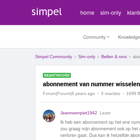
home
sim-only
klan
Community
Knowledge
Simpel Community
Sim-only
Bellen & sms
abo
BEANTWOORD
abonnement van nummer wisselen
Forum|Forum|6 years ago
3 reacties
1699 
Jeanneenpiet1942
Lezer
Ik heb een abonnement op het ene num
zou graag mijn abonnement ook op het
verloren gaat. Dus kan ik hetzelfde a