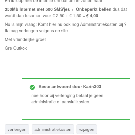
En ik loop met de intentie om dát om te zetten naar:
250Mb Internet met 500 SMS'jes
+
Onbeperkt bellen
dus dat
wordt dan tesamen voor € 2,50 + € 1,50 =
€ 4,00
Nu is mijn vraag: Komt hier nu ook nog Administratiekosten bij ?
Ik mag verlengen volgens de site.
Met vriendelijke groet
Gre Outkok
Beste antwoord door
Karin303
nee hoor bij verlenging betaal je geen
administratie of aansluitkosten,
verlengen
administratiekosten
wijzigen