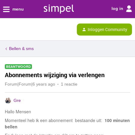
log in
menu
Inloggen Community
Bellen & sms
BEANTWOORD
Abonnements wijziging via verlengen
Forum|Forum|6 years ago
1 reactie
Gre
Hallo Mensen
Momenteel heb ik een abonnement bestaande uit:
100 minuten
bellen