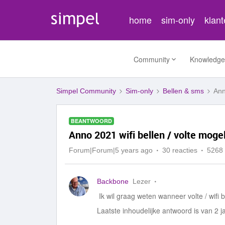
home
sim-only
klan
Community
Knowledge
Simpel Community
Sim-only
Bellen & sms
Ann
BEANTWOORD
Anno 2021 wifi bellen / volte mogel
Forum|Forum|5 years ago
30 reacties
5268
Backbone
Lezer
Ik wil graag weten wanneer volte / wifi 
Laatste inhoudelijke antwoord is van 2 j