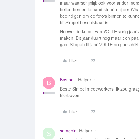
maar waarschijnlijk ook voor ander mense
bellen ben en iemand stuurt mij per Wha
beëindigen om de foto's binnen te kun
bij Simpel beschikbaar is.
Hoewel de komst van VOLTE vorig jaar we
maken. Dit jaar duurt nog maar een pa
gaat Simpel dit jaar VOLTE nog beschi
Like
Bas belt
Helper
B
Beste Simpel medewerkers, ik zou graag
hierboven.
Like
samgold
Helper
S