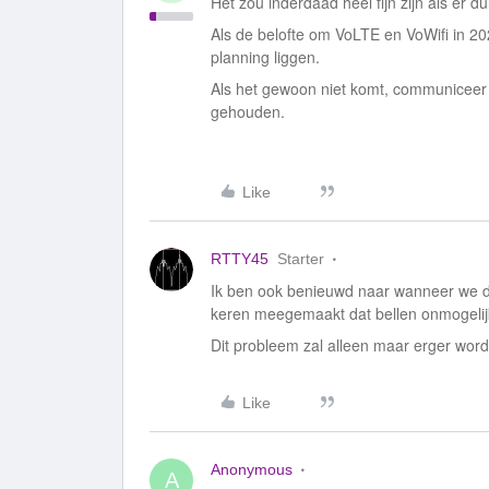
Het zou inderdaad heel fijn zijn als er du
Als de belofte om VoLTE en VoWifi in 2021
planning liggen.
Als het gewoon niet komt, communiceer da
gehouden.
Like
RTTY45
Starter
Ik ben ook benieuwd naar wanneer we di
keren meegemaakt dat bellen onmogelijk
Dit probleem zal alleen maar erger wor
Like
Anonymous
A