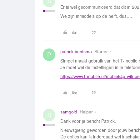
S
Er is wel gecommuniceerd dat dit in 20
We zijn inmiddels op de helft, dus….
Like
patrick.buntsma
Starter
P
Simpel maakt gebruik van het T-mobile n
Je moet wel de instellingen in je telefo
https://www.t-mobile.nl/mobiel/4g-wifi-be
Like
samgold
Helper
S
Dank voor je bericht Patrick,
Nieuwsgierig geworden door jouw bericht
De opties kan ik inderdaad wel inschakel