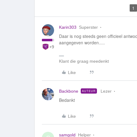
1
Karin303
Superster
Daar is nog steeds geen officieel antwo
aangegeven worden.....
+9
Klant die graag meedenkt
Like
Backbone
Lezer
AUTEUR
Bedankt
Like
samgold
Helper