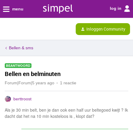
log in
menu
Inloggen Community
Bellen & sms
BEANTWOORD
Bellen en belminuten
Forum|Forum|5 years ago
1 reactie
berttroost
Als je 30 min belt, ben je dan ook een half uur beltegoed kwijt ? Ik
dacht dat het na 10 min kosteloos is , klopt dat?