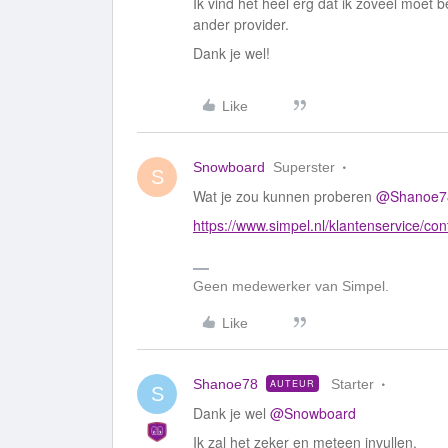
Ik vind het heel erg dat ik zoveel moet 
ander provider.
Dank je wel!
Like
Snowboard
Superster
S
Wat je zou kunnen proberen ​
@Shanoe7
https://www.simpel.nl/klantenservice/con
Geen medewerker van Simpel.
Like
Shanoe78
Starter
AUTEUR
S
Dank je wel ​
@Snowboard
Ik zal het zeker en meteen invullen.