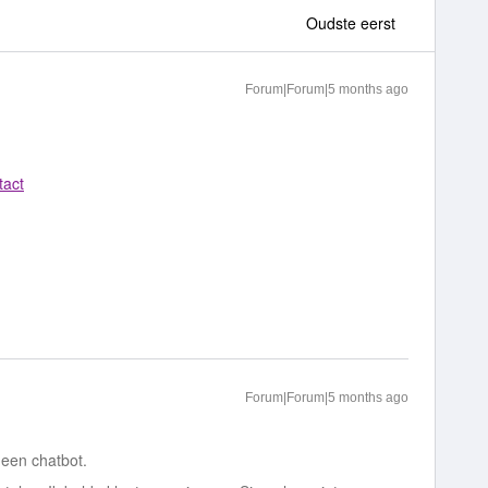
Oudste eerst
Forum|Forum|5 months ago
tact
Forum|Forum|5 months ago
g een chatbot.