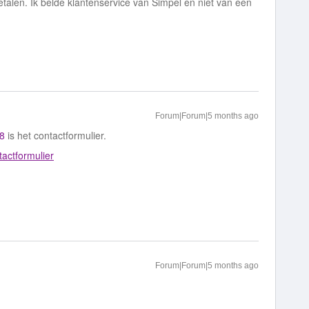
betalen. Ik belde klantenservice van Simpel en niet van een
Forum|Forum|5 months ago
8
is het contactformulier.
tactformulier
Forum|Forum|5 months ago