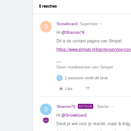
5 reacties
Snowboard
Superster
S
Hi ​
@Shanoe78
Dit is de contact pagina van Simpel.
https://www.simpel.nl/klantenservice/con
Geen medewerker van Simpel.
1 persoon vindt dit leuk
S
Like
Shanoe78
Starter
AUTEUR
S
Hi ​
@Snowboard
Dank je wel voor je reactie, maar ik krij