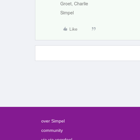
Groet, Charlie
Simpel
Like
over Simpel
community
via via voordeel