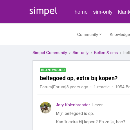
home
sim-only
klan
Community
Knowledge
Simpel Community
Sim-only
Bellen & sms
bel
BEANTWOORD
beltegoed op, extra bij kopen?
Forum|Forum|3 years ago
1 reactie
1054 B
Jory Kolenbrander
Lezer
Mijn beltegoed is op.
Kan ik extra bij kopen? En zo ja, hoe?