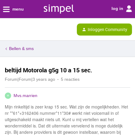
log in
menu
Inloggen Community
Bellen & sms
beltijd Motorola g5g 10 a 15 sec.
Forum|Forum|3 years ago
5 reacties
Mvs.marrien
M
Mijn rinkeltijd is zeer krap 15 sec. Wat zijn de mogelijkheden. Het
nr **61*+3162406 nummer*11*30# werkt niet voicemail in of
uitgeschakeld maakt niets uit. Kunt u mij vertellen wat het
wondermiddel is. Dat dit uitermate vervelend is moge duidelijk
zijn. Bij andere providers is dit gewoon instelbaar, waarom bij