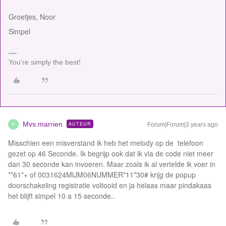
Groetjes, Noor
Simpel
You're simply the best!
Mvs.marrien
AUTEUR
Forum|Forum|3 years ago
M
Misschien een misverstand ik heb het melody op de telefoon
gezet op 46 Seconde. Ik begrijp ook dat ik via de code niet meer
dan 30 seconde kan invoeren. Maar zoals ik al vertelde ik voer in
**61*+ of 0031624MIJM06NUMMER*11*30# krijg de popup
doorschakeling registratie voltooid en ja helaas maar pindakaas
het blijft simpel 10 a 15 seconde..