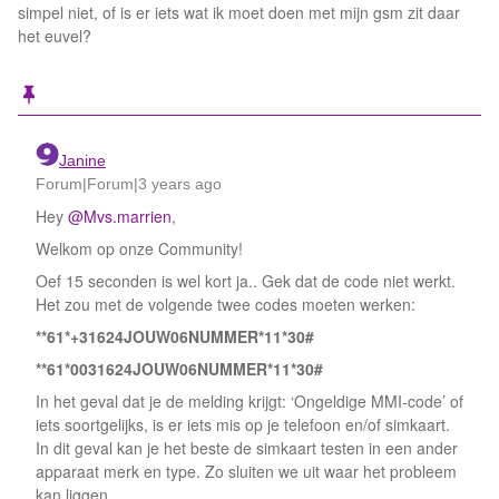
simpel niet, of is er iets wat ik moet doen met mijn gsm zit daar
het euvel?
Janine
Forum|Forum|3 years ago
Hey
@Mvs.marrien
,
Welkom op onze Community!
Oef 15 seconden is wel kort ja.. Gek dat de code niet werkt.
Het zou met de volgende twee codes moeten werken:
**61*+31624JOUW06NUMMER*11*30#
**61*0031624JOUW06NUMMER*11*30#
In het geval dat je de melding krijgt: ‘Ongeldige MMI-code’ of
iets soortgelijks, is er iets mis op je telefoon en/of simkaart.
In dit geval kan je het beste de simkaart testen in een ander
apparaat merk en type. Zo sluiten we uit waar het probleem
kan liggen.