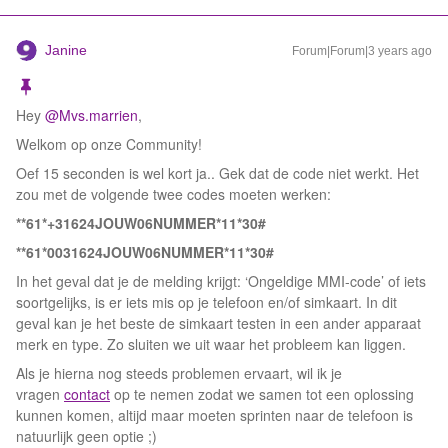
Janine
Forum|Forum|3 years ago
Hey
@Mvs.marrien
,
Welkom op onze Community!
Oef 15 seconden is wel kort ja.. Gek dat de code niet werkt. Het
zou met de volgende twee codes moeten werken:
**61*+31624JOUW06NUMMER*11*30#
**61*0031624JOUW06NUMMER*11*30#
In het geval dat je de melding krijgt: ‘Ongeldige MMI-code’ of iets
soortgelijks, is er iets mis op je telefoon en/of simkaart. In dit
geval kan je het beste de simkaart testen in een ander apparaat
merk en type. Zo sluiten we uit waar het probleem kan liggen.
Als je hierna nog steeds problemen ervaart, wil ik je
vragen
contact
op te nemen zodat we samen tot een oplossing
kunnen komen, altijd maar moeten sprinten naar de telefoon is
natuurlijk geen optie ;)