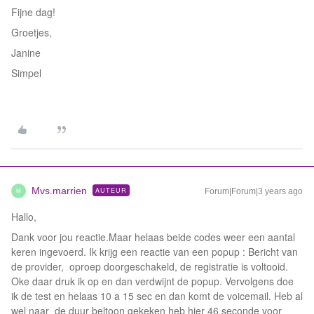
Fijne dag!
Groetjes,
Janine
Simpel
Mvs.marrien
AUTEUR
Forum|Forum|3 years ago
M
Hallo,
Dank voor jou reactie.Maar helaas beide codes weer een aantal
keren ingevoerd. Ik krijg een reactie van een popup : Bericht van
de provider, oproep doorgeschakeld, de registratie is voltooid.
Oke daar druk ik op en dan verdwijnt de popup. Vervolgens doe
ik de test en helaas 10 a 15 sec en dan komt de voicemail. Heb al
wel naar de duur beltoon gekeken heb hier 46 seconde voor