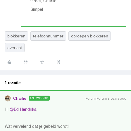
Groet, Charlie
Simpel
blokkeren
telefoonnummer
oproepen blokkeren
overlast
1 reactie
Charlie
ANTWOORD
Forum|Forum|3 years ago
Hi
@Ed Hendriks
,
Wat vervelend dat je gebeld wordt!