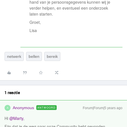
hand van je persoonsgegevens kunnen wij je
verder helpen, en eventueel een onderzoek
laten starten.
Groet,
Lisa
netwerk
bellen
bereik
1 reactie
Anonymous
ANTWOORD
Forum|Forum|5 years ago
A
Hi
@Marty
,
Fijn dat je de weg naar onze Community hebt gevonden.