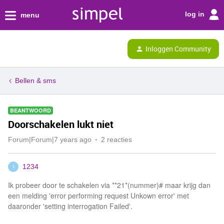
log in
menu
Inloggen Community
Bellen & sms
BEANTWOORD
Doorschakelen lukt niet
Forum|Forum|7 years ago
2 reacties
1234
1
Ik probeer door te schakelen via **21*(nummer)# maar krijg dan
een melding 'error performing request Unkown error' met
daaronder 'setting interrogation Failed'.