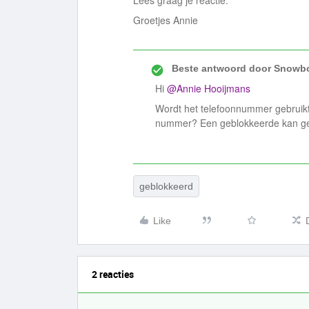
Lees graag je reactie.
Groetjes Annie
Beste antwoord door
Snowbo
Hi
@Annie Hooijmans
Wordt het telefoonnummer gebruikt
nummer? Een geblokkeerde kan gee
geblokkeerd
Like
2 reacties