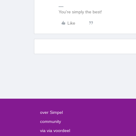
You're simply the best!
Like
over Simpel
community
via via voordeel