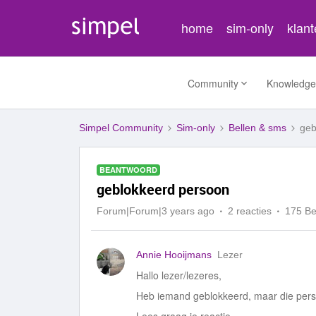
home
sim-only
klan
Community
Knowledge
Simpel Community
Sim-only
Bellen & sms
geb
BEANTWOORD
geblokkeerd persoon
Forum|Forum|3 years ago
2 reacties
175 B
Annie Hooijmans
Lezer
Hallo lezer/lezeres,
Heb iemand geblokkeerd, maar die persoo