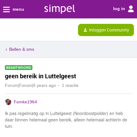
log in
menu
Inloggen Community
Bellen & sms
BEANTWOORD
geen bereik in Luttelgeest
Forum|Forum|6 years ago
1 reactie
Femke1964
Ik pas regelmatig op in Luttelgeest (Noordoostpolder) en heb
daar binnen helemaal geen bereik, alleen helemaal achterin de
tuin.