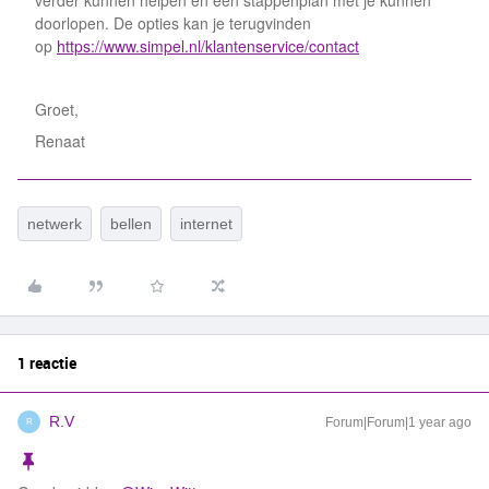
verder kunnen helpen en een stappenplan met je kunnen
doorlopen. De opties kan je terugvinden
op
https://www.simpel.nl/klantenservice/contact
Groet,
Renaat
netwerk
bellen
internet
1 reactie
R.V
Forum|Forum|1 year ago
R