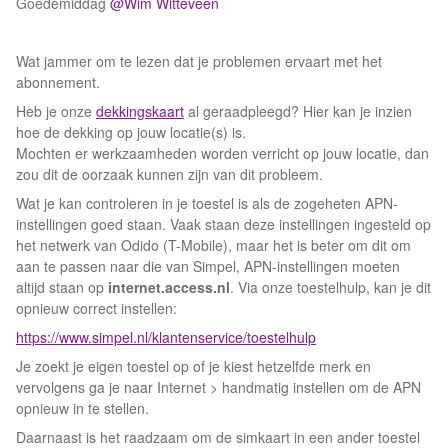
Goedemiddag ​
@Wim Witteveen
Wat jammer om te lezen dat je problemen ervaart met het
abonnement.
Heb je onze
dekkingskaart
al geraadpleegd? Hier kan je inzien
hoe de dekking op jouw locatie(s) is.
Mochten er werkzaamheden worden verricht op jouw locatie, dan
zou dit de oorzaak kunnen zijn van dit probleem.
Wat je kan controleren in je toestel is als de zogeheten APN-
instellingen goed staan. Vaak staan deze instellingen ingesteld op
het netwerk van Odido (T-Mobile), maar het is beter om dit om
aan te passen naar die van Simpel, APN-instellingen moeten
altijd staan op
internet.access.nl
. Via onze toestelhulp, kan je dit
opnieuw correct instellen:
https://www.simpel.nl/klantenservice/toestelhulp
Je zoekt je eigen toestel op of je kiest hetzelfde merk en
vervolgens ga je naar Internet > handmatig instellen om de APN
opnieuw in te stellen.
Daarnaast is het raadzaam om de simkaart in een ander toestel