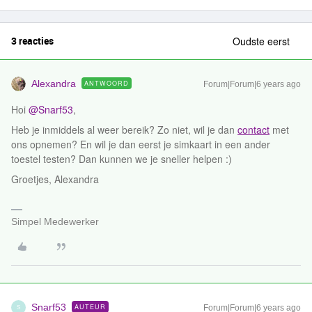
3 reacties
Oudste eerst
Alexandra
ANTWOORD
Forum|Forum|6 years ago
Hoi
@Snarf53
,
Heb je inmiddels al weer bereik? Zo niet, wil je dan
contact
met
ons opnemen? En wil je dan eerst je simkaart in een ander
toestel testen? Dan kunnen we je sneller helpen :)
Groetjes, Alexandra
Simpel Medewerker
Snarf53
AUTEUR
Forum|Forum|6 years ago
S