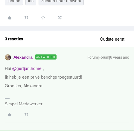
iphone
ios
zoeken naar netwerk
3 reacties
Oudste eerst
Alexandra
ANTWOORD
Forum|Forum|6 years ago
Hai
@gertjan.home
,
Ik heb je een privé berichtje toegestuurd!
Groetjes, Alexandra
Simpel Medewerker