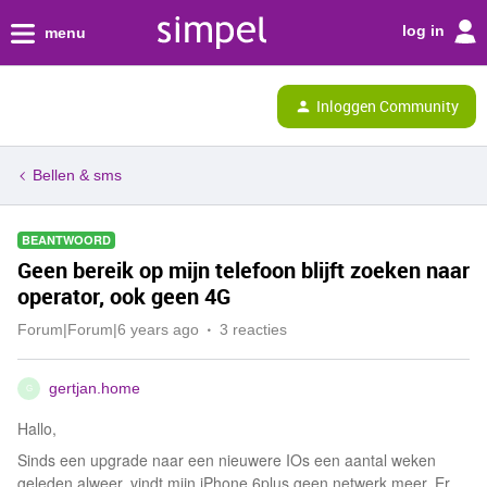
log in
menu
Inloggen Community
Bellen & sms
BEANTWOORD
Geen bereik op mijn telefoon blijft zoeken naar
operator, ook geen 4G
Forum|Forum|6 years ago
3 reacties
gertjan.home
G
Hallo,
Sinds een upgrade naar een nieuwere IOs een aantal weken
geleden alweer, vindt mijn iPhone 6plus geen netwerk meer. Er