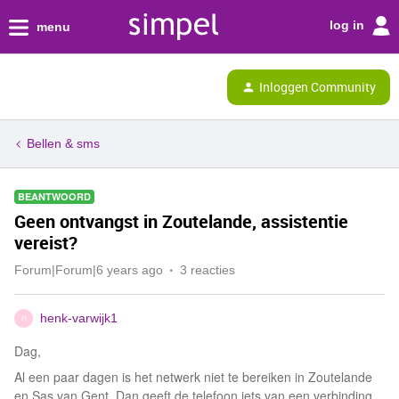
log in
menu
Inloggen Community
Bellen & sms
BEANTWOORD
Geen ontvangst in Zoutelande, assistentie
vereist?
Forum|Forum|6 years ago
3 reacties
henk-varwijk1
H
Dag,
Al een paar dagen is het netwerk niet te bereiken in Zoutelande
en Sas van Gent. Dan geeft de telefoon iets van een verbinding