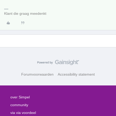
Klant die graag meedenkt
Forumvoorwaarden
Accessibility statement
over Simpel
community
via via voordeel