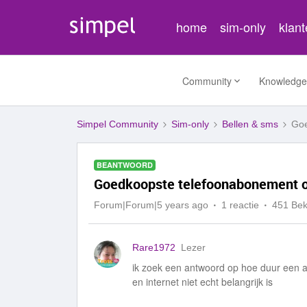
home
sim-only
klan
Community
Knowledge
Simpel Community
Sim-only
Bellen & sms
Goe
BEANTWOORD
Goedkoopste telefoonabonement o
Forum|Forum|5 years ago
1 reactie
451 Be
Rare1972
Lezer
ik zoek een antwoord op hoe duur een ab
en internet niet echt belangrijk is