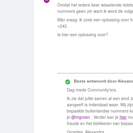
Omdat het iedere keer wisselende telefo
nummers geen zin want ik word de vol
Mijn vraag: ik zoek een oplossing voor
+242.
Is hier een oplossing voor?
Beste antwoord door
Alexan
Dag mede Community'ers,
Ik zie dat jullie samen al een eind
aangeeft is inderdaad waar. Wij zij
bepaalde buitenlandse nummers k
je
@mgroen
. Verder kan je
hier
nog
fraude en het blokkeren van bepaa
Groetjes, Alexandra