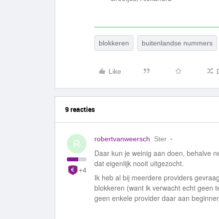
blokkeren
buitenlandse nummers
Like
9 reacties
robertvanweersch
Ster
R
Daar kun je weinig aan doen, behalve ne
dat eigenlijk nooit uitgezocht.
+4
Ik heb al bij meerdere providers gevr
blokkeren (want ik verwacht echt geen te
geen enkele provider daar aan beginne