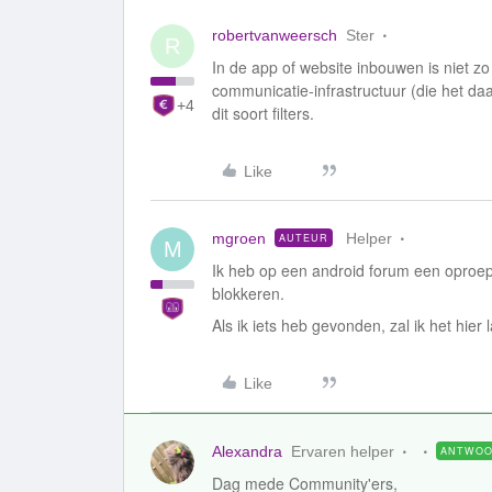
robertvanweersch
Ster
R
In de app of website inbouwen is niet z
communicatie-infrastructuur (die het daa
+4
dit soort filters.
Like
mgroen
Helper
AUTEUR
M
Ik heb op een android forum een oproep 
blokkeren.
Als ik iets heb gevonden, zal ik het hier 
Like
Alexandra
Ervaren helper
ANTWO
Dag mede Community'ers,