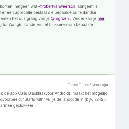
 gekomen, hetgeen wat
@robertvanweersch
aangeeft is
f er een applicatie bestaat die bepaalde buitenlandse
emen het dus graag van je
@mgroen
. Verder kan je
hier
ng tot Wangiri-fraude en het blokkeren van bepaalde
Forum|Forum|6 years ago
: de app Calls Blacklist (voor Android), maakt het mogelijk
voorbeeld: “Starts with” vul je de landcode in (bijv. +242),
armee geblokkeer!.