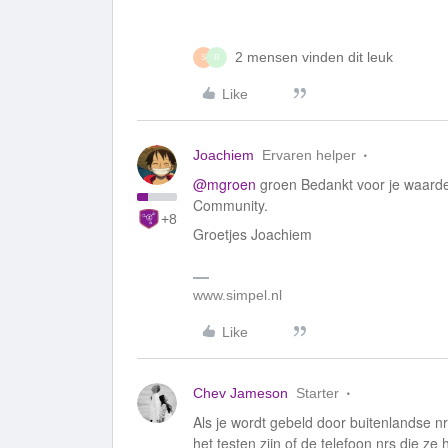
2 mensen vinden dit leuk
S
R
Like
Joachiem
Ervaren helper
@mgroen
groen Bedankt voor je waardev
Community.
+8
Groetjes Joachiem
www.simpel.nl
Like
Chev Jameson
Starter
Als je wordt gebeld door buitenlandse n
het testen zijn of de telefoon nrs die ze