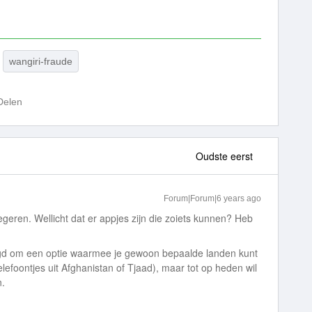
wangiri-fraude
Delen
Oudste eerst
Forum|Forum|6 years ago
geren. Wellicht dat er appjes zijn die zoiets kunnen? Heb
aagd om een optie waarmee je gewoon bepaalde landen kunt
lefoontjes uit Afghanistan of Tjaad), maar tot op heden wil
n.