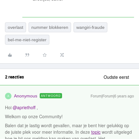
overlast
nummer blokkeren
wangiri-fraude
bel-me-niet-register
2 reacties
Oudste eerst
Anonymous
ANTWOORD
Forum|Forum|6 years ago
A
Hoi
@apriethoff
,
Welkom op onze Community!
Balen dat je lastig wordt gevallen, maar je bent hier gelukkig op
de juiste plek voor meer informatie. In deze
topic
wordt uitgelegd
hoe je bij ons melding kan maken van overlast. Het