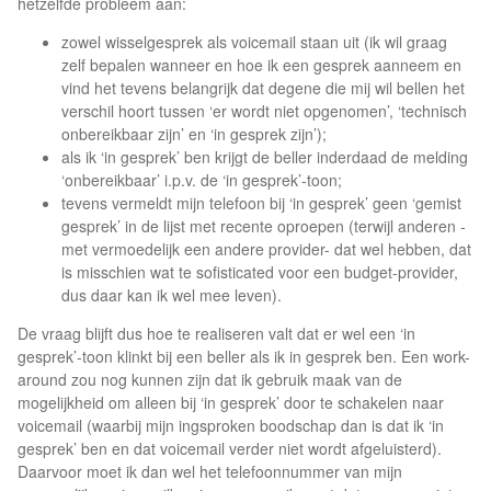
hetzelfde probleem aan:
zowel wisselgesprek als voicemail staan uit (ik wil graag
zelf bepalen wanneer en hoe ik een gesprek aanneem en
vind het tevens belangrijk dat degene die mij wil bellen het
verschil hoort tussen ‘er wordt niet opgenomen’, ‘technisch
onbereikbaar zijn’ en ‘in gesprek zijn’);
als ik ‘in gesprek’ ben krijgt de beller inderdaad de melding
‘onbereikbaar’ i.p.v. de ‘in gesprek’-toon;
tevens vermeldt mijn telefoon bij ‘in gesprek’ geen ‘gemist
gesprek’ in de lijst met recente oproepen (terwijl anderen -
met vermoedelijk een andere provider- dat wel hebben, dat
is misschien wat te sofisticated voor een budget-provider,
dus daar kan ik wel mee leven).
De vraag blijft dus hoe te realiseren valt dat er wel een ‘in
gesprek’-toon klinkt bij een beller als ik in gesprek ben. Een work-
around zou nog kunnen zijn dat ik gebruik maak van de
mogelijkheid om alleen bij ‘in gesprek’ door te schakelen naar
voicemail (waarbij mijn ingsproken boodschap dan is dat ik ‘in
gesprek’ ben en dat voicemail verder niet wordt afgeluisterd).
Daarvoor moet ik dan wel het telefoonnummer van mijn