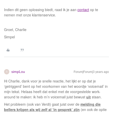
Indien dit geen oplossing biedt, raad ik je aan
contact
op te
nemen met onze klantenservice.
Groet, Charlie
Simpel
simpLou
Forum|Forum|3 years ago
S
Hi Charlie, dank voor je snelle reactie, het lijkt er op dat je
‘getriggerd’ bent op het voorkomen van het woordje ‘voicemail’ in
mijn tekst. Helaas heeft dat enkel met de voorgestelde work-
around te maken: ik heb m’n voicemail juist bewust
uit
staan.
Het probleem (ook van Verdi) gaat juist over de
melding die
bellers krijgen als wij zelf al ‘in gesprek’ zijn
(en ook de optie