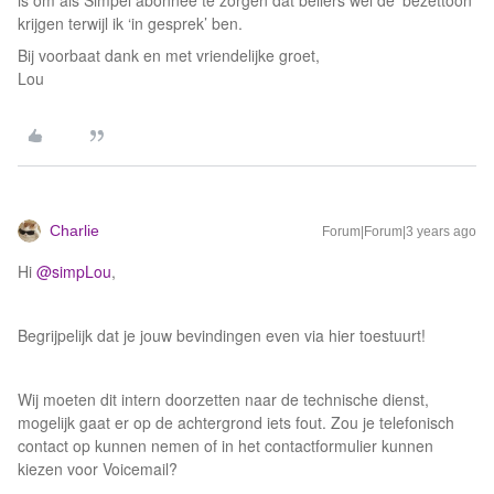
is om als Simpel abonnee te zorgen dat bellers wel de ‘bezettoon’
krijgen terwijl ik ‘in gesprek’ ben.
Bij voorbaat dank en met vriendelijke groet,
Lou
Charlie
Forum|Forum|3 years ago
Hi
@simpLou
,
Begrijpelijk dat je jouw bevindingen even via hier toestuurt!
Wij moeten dit intern doorzetten naar de technische dienst,
mogelijk gaat er op de achtergrond iets fout. Zou je telefonisch
contact op kunnen nemen of in het contactformulier kunnen
kiezen voor Voicemail?