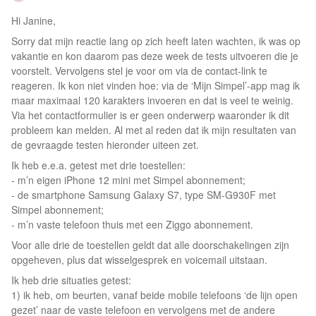
Hi Janine,
Sorry dat mijn reactie lang op zich heeft laten wachten, ik was op
vakantie en kon daarom pas deze week de tests uitvoeren die je
voorstelt. Vervolgens stel je voor om via de contact-link te
reageren. Ik kon niet vinden hoe: via de ‘Mijn Simpel’-app mag ik
maar maximaal 120 karakters invoeren en dat is veel te weinig.
Via het contactformulier is er geen onderwerp waaronder ik dit
probleem kan melden. Al met al reden dat ik mijn resultaten van
de gevraagde testen hieronder uiteen zet.
Ik heb e.e.a. getest met drie toestellen:
- m’n eigen iPhone 12 mini met Simpel abonnement;
- de smartphone Samsung Galaxy S7, type SM-G930F met
Simpel abonnement;
- m’n vaste telefoon thuis met een Ziggo abonnement.
Voor alle drie de toestellen geldt dat alle doorschakelingen zijn
opgeheven, plus dat wisselgesprek en voicemail uitstaan.
Ik heb drie situaties getest:
1) ik heb, om beurten, vanaf beide mobile telefoons ‘de lijn open
gezet’ naar de vaste telefoon en vervolgens met de andere