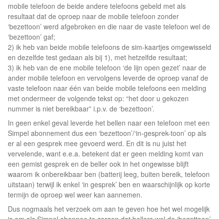
mobile telefoon de beide andere telefoons gebeld met als
resultaat dat de oproep naar de mobile telefoon zonder
‘bezettoon’ werd afgebroken en die naar de vaste telefoon wel de
‘bezettoon’ gaf;
2) ik heb van beide mobile telefoons de sim-kaartjes omgewisseld
en dezelfde test gedaan als bij 1), met hetzelfde resultaat;
3) ik heb van de ene mobile telefoon ‘de lijn open gezet’ naar de
ander mobile telefoon en vervolgens leverde de oproep vanaf de
vaste telefoon naar één van beide mobile telefoons een melding
met ondermeer de volgende tekst op: “het door u gekozen
nummer is niet bereikbaar” i.p.v. de ‘bezettoon’.
In geen enkel geval leverde het bellen naar een telefoon met een
Simpel abonnement dus een ‘bezettoon’/‘in-gesprek-toon’ op als
er al een gesprek mee gevoerd werd. En dit is nu juist het
vervelende, want e.e.a. betekent dat er geen melding komt van
een gemist gesprek en de beller ook in het ongewisse blijft
waarom ik onbereikbaar ben (batterij leeg, buiten bereik, telefoon
uitstaan) terwijl ik enkel ‘in gesprek’ ben en waarschijnlijk op korte
termijn de oproep wel weer kan aannemen.
Dus nogmaals het verzoek om aan te geven hoe het wel mogelijk