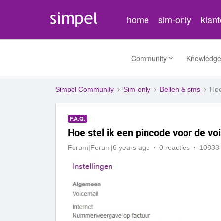
home
sim-only
klan
Community
Knowledge
Simpel Community
Sim-only
Bellen & sms
Hoe
F.A.Q.
Hoe stel ik een pincode voor de vo
Forum|Forum|6 years ago
0 reacties
10833