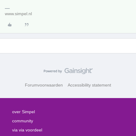
www.simpel.nl
Forumvoorwaarden
Accessibility statement
over Simpel
community
via via voordeel