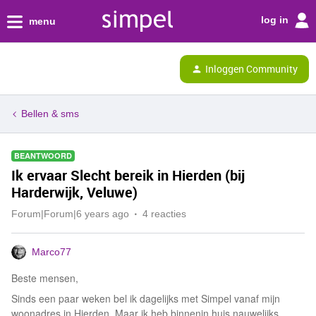
log in
menu
Inloggen Community
Bellen & sms
BEANTWOORD
Ik ervaar Slecht bereik in Hierden (bij
Harderwijk, Veluwe)
Forum|Forum|6 years ago
4 reacties
Marco77
Beste mensen,
Sinds een paar weken bel ik dagelijks met Simpel vanaf mijn
woonadres in Hierden. Maar ik heb binnenin huis nauwelijks