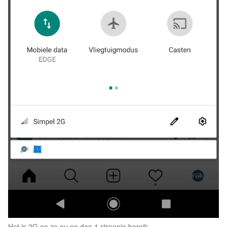
Het is 2G en zo nu en dan 1 streepje bereik…