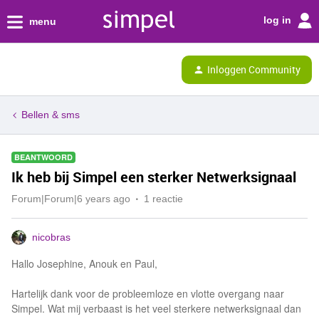
log in
menu
Inloggen Community
Bellen & sms
BEANTWOORD
Ik heb bij Simpel een sterker Netwerksignaal
Forum|Forum|6 years ago
1 reactie
nicobras
Hallo Josephine, Anouk en Paul,
Hartelijk dank voor de probleemloze en vlotte overgang naar
Simpel. Wat mij verbaast is het veel sterkere netwerksignaal dan