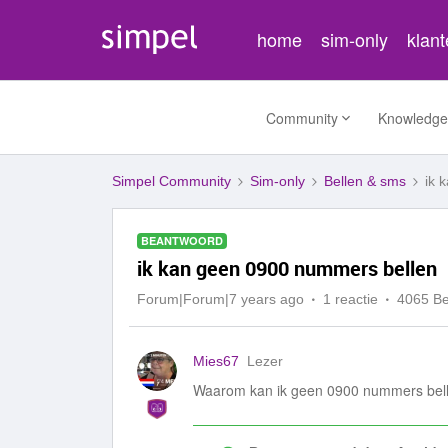
home
sim-only
klan
Community
Knowledge
Simpel Community
Sim-only
Bellen & sms
ik 
BEANTWOORD
ik kan geen 0900 nummers bellen
Forum|Forum|7 years ago
1 reactie
4065 B
Mies67
Lezer
Waarom kan ik geen 0900 nummers bel