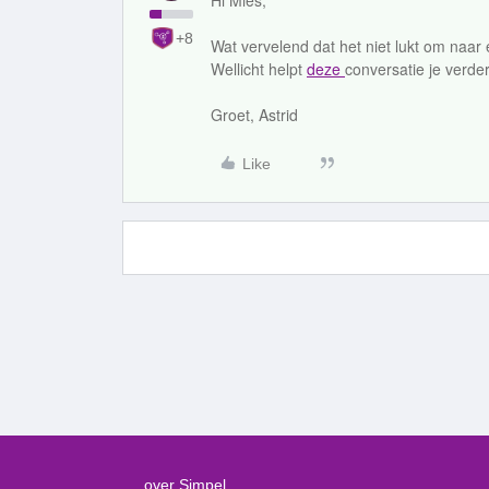
Hi Mies,
+8
Wat vervelend dat het niet lukt om naar
Wellicht helpt
deze
conversatie je verder
Groet, Astrid
Like
over Simpel