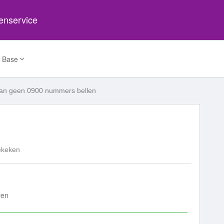
tenservice
 Base
kan geen 0900 nummers bellen
ekeken
len