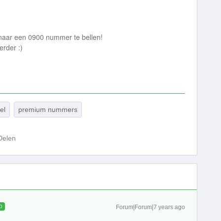
 naar een 0900 nummer te bellen!
erder :)
el
premium nummers
Delen
D
Forum|Forum|7 years ago